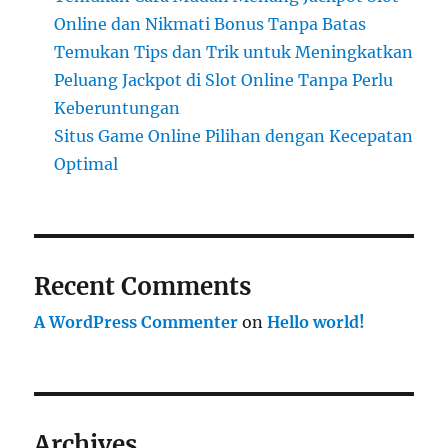
Online dan Nikmati Bonus Tanpa Batas
Temukan Tips dan Trik untuk Meningkatkan
Peluang Jackpot di Slot Online Tanpa Perlu
Keberuntungan
Situs Game Online Pilihan dengan Kecepatan
Optimal
Recent Comments
A WordPress Commenter
on
Hello world!
Archives