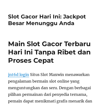
Slot Gacor Hari Ini: Jackpot
Besar Menunggu Anda
Main Slot Gacor Terbaru
Hari Ini Tanpa Ribet dan
Proses Cepat
jnt6d login
Situs Slot Maxwin menawarkan
pengalaman bermain slot online yang
menguntungkan dan seru. Dengan berbagai
pilihan permainan dari penyedia ternama,
pemain dapat menikmati grafis menarik dan