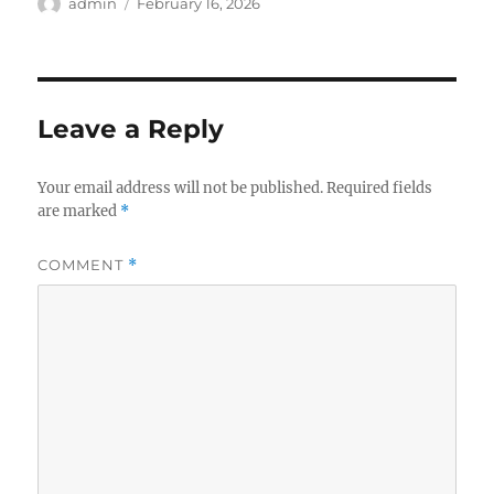
Author
Posted
admin
February 16, 2026
on
Leave a Reply
Your email address will not be published.
Required fields
are marked
*
COMMENT
*