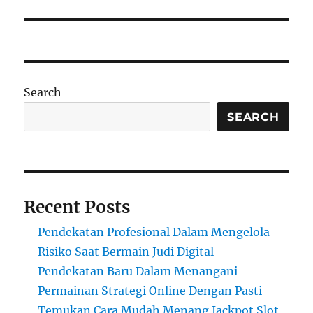
Search
SEARCH
Recent Posts
Pendekatan Profesional Dalam Mengelola
Risiko Saat Bermain Judi Digital
Pendekatan Baru Dalam Menangani
Permainan Strategi Online Dengan Pasti
Temukan Cara Mudah Menang Jackpot Slot