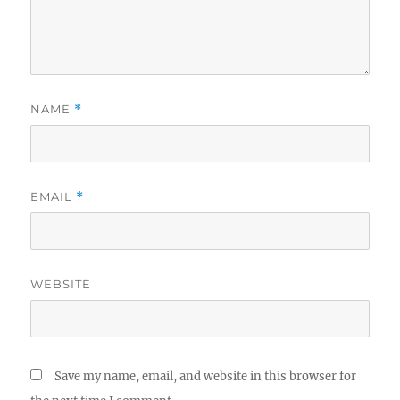
NAME
*
EMAIL
*
WEBSITE
Save my name, email, and website in this browser for