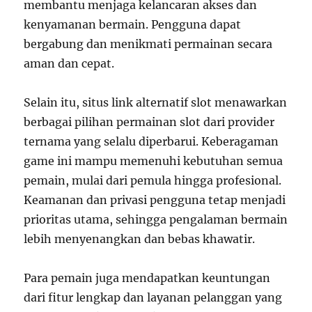
membantu menjaga kelancaran akses dan
kenyamanan bermain. Pengguna dapat
bergabung dan menikmati permainan secara
aman dan cepat.
Selain itu, situs link alternatif slot menawarkan
berbagai pilihan permainan slot dari provider
ternama yang selalu diperbarui. Keberagaman
game ini mampu memenuhi kebutuhan semua
pemain, mulai dari pemula hingga profesional.
Keamanan dan privasi pengguna tetap menjadi
prioritas utama, sehingga pengalaman bermain
lebih menyenangkan dan bebas khawatir.
Para pemain juga mendapatkan keuntungan
dari fitur lengkap dan layanan pelanggan yang