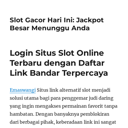
Slot Gacor Hari Ini: Jackpot
Besar Menunggu Anda
Login Situs Slot Online
Terbaru dengan Daftar
Link Bandar Terpercaya
Emaswangi
Situs link alternatif slot menjadi
solusi utama bagi para penggemar judi daring
yang ingin mengakses permainan favorit tanpa
hambatan. Dengan banyaknya pemblokiran
dari berbagai pihak, keberadaan link ini sangat