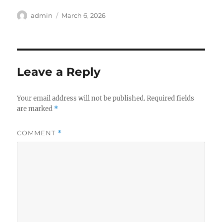
Author
Posted
admin
March 6, 2026
on
Leave a Reply
Your email address will not be published.
Required fields
are marked
*
COMMENT
*