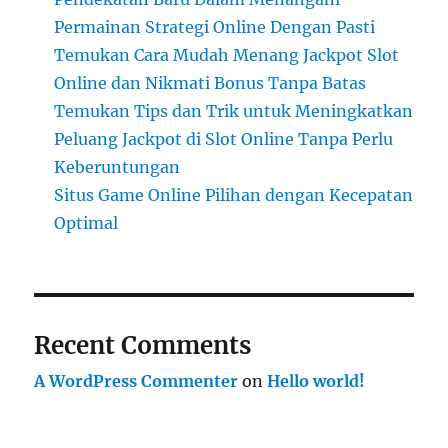
Permainan Strategi Online Dengan Pasti
Temukan Cara Mudah Menang Jackpot Slot
Online dan Nikmati Bonus Tanpa Batas
Temukan Tips dan Trik untuk Meningkatkan
Peluang Jackpot di Slot Online Tanpa Perlu
Keberuntungan
Situs Game Online Pilihan dengan Kecepatan
Optimal
Recent Comments
A WordPress Commenter
on
Hello world!