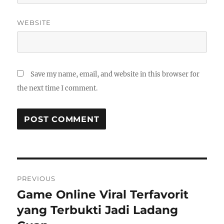
WEBSITE
Save my name, email, and website in this browser for
the next time I comment.
Post
PREVIOUS
navigation
Game Online Viral Terfavorit
Previous
post:
yang Terbukti Jadi Ladang