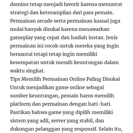
domino tetap menjadi favorit karena menuntut
strategi dan keterampilan dari para pemain.
Permainan arcade serta permainan kasual juga
mulai banyak disukai karena menawarkan
gameplay yang cepat dan hadiah instan. Jenis
permainan ini cocok untuk mereka yang ingin
bersantai tetapi tetap ingin memiliki
kesempatan untuk meraih keuntungan dalam
waktu singkat.
Tips Memilih Permainan Online Paling Disukai
Untuk menjadikan game online sebagai
sumber keuntungan, pemain harus memilih
platform dan permainan dengan hati-hati.
Pastikan bahwa game yang dipilih memiliki
sistem yang adil, server yang stabil, dan
dukungan pelanggan yang responsif. Selain itu,