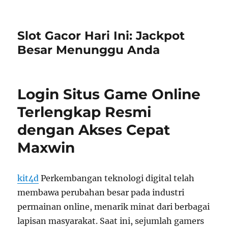
Slot Gacor Hari Ini: Jackpot
Besar Menunggu Anda
Login Situs Game Online
Terlengkap Resmi
dengan Akses Cepat
Maxwin
kit4d
Perkembangan teknologi digital telah
membawa perubahan besar pada industri
permainan online, menarik minat dari berbagai
lapisan masyarakat. Saat ini, sejumlah gamers