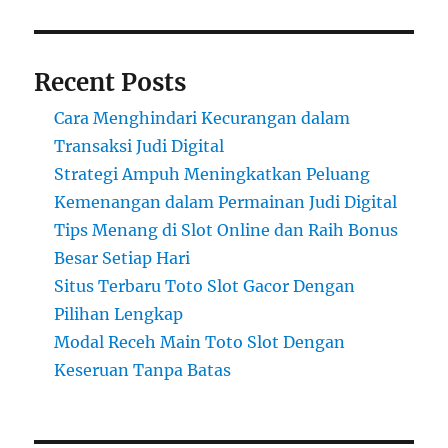
Recent Posts
Cara Menghindari Kecurangan dalam
Transaksi Judi Digital
Strategi Ampuh Meningkatkan Peluang
Kemenangan dalam Permainan Judi Digital
Tips Menang di Slot Online dan Raih Bonus
Besar Setiap Hari
Situs Terbaru Toto Slot Gacor Dengan
Pilihan Lengkap
Modal Receh Main Toto Slot Dengan
Keseruan Tanpa Batas