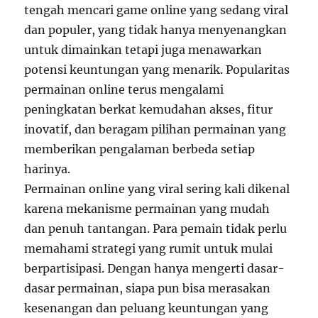
tengah mencari game online yang sedang viral
dan populer, yang tidak hanya menyenangkan
untuk dimainkan tetapi juga menawarkan
potensi keuntungan yang menarik. Popularitas
permainan online terus mengalami
peningkatan berkat kemudahan akses, fitur
inovatif, dan beragam pilihan permainan yang
memberikan pengalaman berbeda setiap
harinya.
Permainan online yang viral sering kali dikenal
karena mekanisme permainan yang mudah
dan penuh tantangan. Para pemain tidak perlu
memahami strategi yang rumit untuk mulai
berpartisipasi. Dengan hanya mengerti dasar-
dasar permainan, siapa pun bisa merasakan
kesenangan dan peluang keuntungan yang