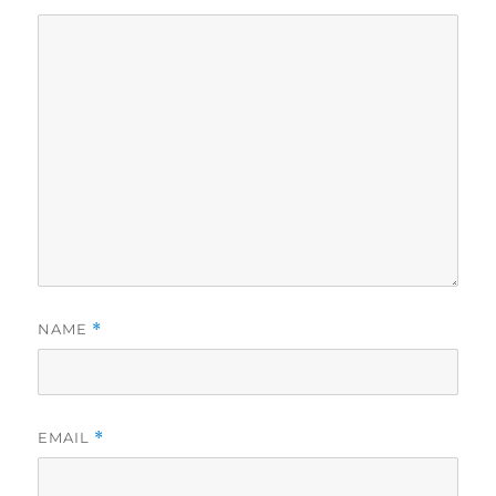
NAME
*
EMAIL
*