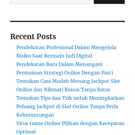
Recent Posts
Pendekatan Profesional Dalam Mengelola
Risiko Saat Bermain Judi Digital
Pendekatan Baru Dalam Menangani
Permainan Strategi Online Dengan Pasti
Temukan Cara Mudah Menang Jackpot Slot
Online dan Nikmati Bonus Tanpa Batas
Temukan Tips dan Trik untuk Meningkatkan
Peluang Jackpot di Slot Online Tanpa Perlu
Keberuntungan
Situs Game Online Pilihan dengan Kecepatan
Optimal