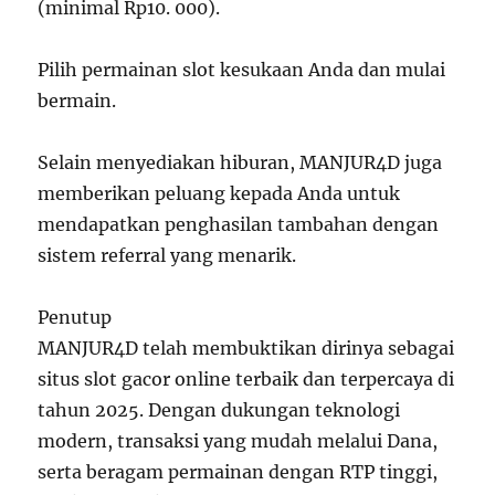
(minimal Rp10. 000).
Pilih permainan slot kesukaan Anda dan mulai
bermain.
Selain menyediakan hiburan, MANJUR4D juga
memberikan peluang kepada Anda untuk
mendapatkan penghasilan tambahan dengan
sistem referral yang menarik.
Penutup
MANJUR4D telah membuktikan dirinya sebagai
situs slot gacor online terbaik dan terpercaya di
tahun 2025. Dengan dukungan teknologi
modern, transaksi yang mudah melalui Dana,
serta beragam permainan dengan RTP tinggi,