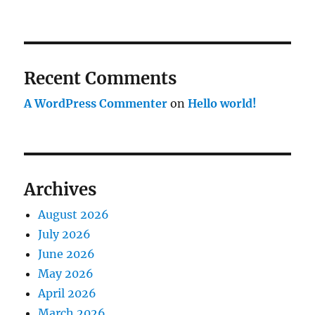
Recent Comments
A WordPress Commenter
on
Hello world!
Archives
August 2026
July 2026
June 2026
May 2026
April 2026
March 2026