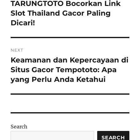
navigation
TARUNGTOTO Bocorkan Link
Previous
post:
Slot Thailand Gacor Paling
Dicari!
NEXT
Keamanan dan Kepercayaan di
Next
post:
Situs Gacor Tempototo: Apa
yang Perlu Anda Ketahui
Search
SEARCH