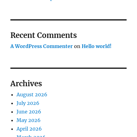
Recent Comments
A WordPress Commenter
on
Hello world!
Archives
August 2026
July 2026
June 2026
May 2026
April 2026