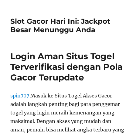
Slot Gacor Hari Ini: Jackpot
Besar Menunggu Anda
Login Aman Situs Togel
Terverifikasi dengan Pola
Gacor Terupdate
spin707
Masuk ke Situs Togel Akses Gacor
adalah langkah penting bagi para penggemar
togel yang ingin meraih kemenangan yang
maksimal. Dengan akses yang mudah dan
aman, pemain bisa melihat angka terbaru yang