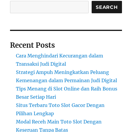
SEARCH
Recent Posts
Cara Menghindari Kecurangan dalam
Transaksi Judi Digital
Strategi Ampuh Meningkatkan Peluang
Kemenangan dalam Permainan Judi Digital
Tips Menang di Slot Online dan Raih Bonus
Besar Setiap Hari
Situs Terbaru Toto Slot Gacor Dengan
Pilihan Lengkap
Modal Receh Main Toto Slot Dengan
Keseruan Tanpa Batas