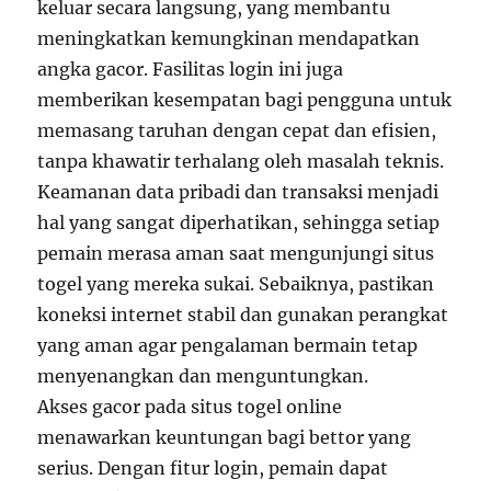
keluar secara langsung, yang membantu
meningkatkan kemungkinan mendapatkan
angka gacor. Fasilitas login ini juga
memberikan kesempatan bagi pengguna untuk
memasang taruhan dengan cepat dan efisien,
tanpa khawatir terhalang oleh masalah teknis.
Keamanan data pribadi dan transaksi menjadi
hal yang sangat diperhatikan, sehingga setiap
pemain merasa aman saat mengunjungi situs
togel yang mereka sukai. Sebaiknya, pastikan
koneksi internet stabil dan gunakan perangkat
yang aman agar pengalaman bermain tetap
menyenangkan dan menguntungkan.
Akses gacor pada situs togel online
menawarkan keuntungan bagi bettor yang
serius. Dengan fitur login, pemain dapat