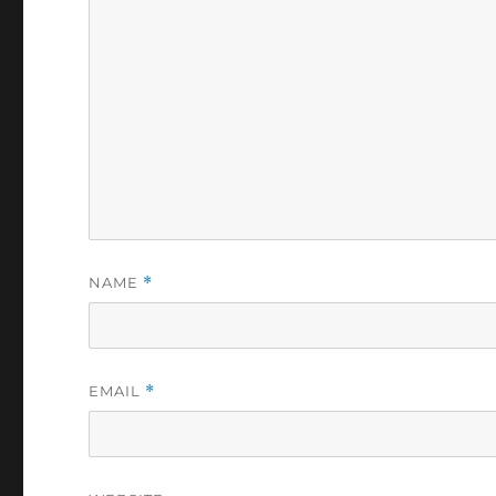
NAME
*
EMAIL
*