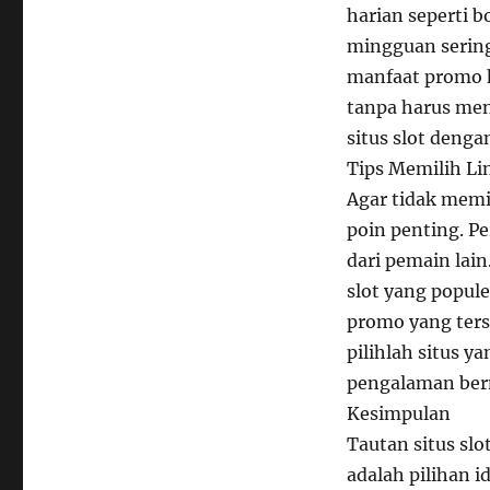
harian seperti b
mingguan serin
manfaat promo 
tanpa harus men
situs slot denga
Tips Memilih Lin
Agar tidak memi
poin penting. P
dari pemain lai
slot yang popule
promo yang ters
pilihlah situs 
pengalaman ber
Kesimpulan
Tautan situs slo
adalah pilihan 