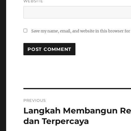
WEBSITE
Save my name, email, and website in this browser for
Post
PREVIOUS
navigation
Langkah Membangun Repu
Previous
post:
dan Terpercaya