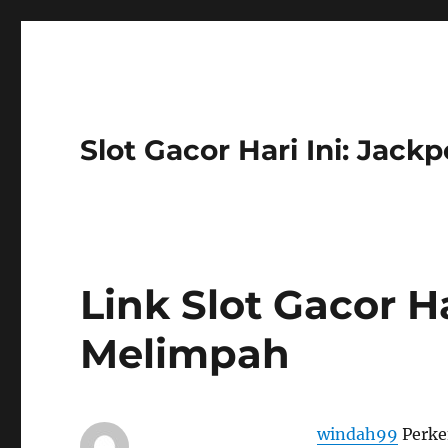
Slot Gacor Hari Ini: Ja
Link Slot Gacor H
Melimpah
windah99
Perke