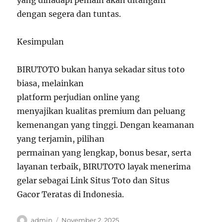
yang dihadapi pemain akan ditangani
dengan segera dan tuntas.
Kesimpulan
BIRUTOTO bukan hanya sekadar situs toto
biasa, melainkan
platform perjudian online yang
menyajikan kualitas premium dan peluang
kemenangan yang tinggi. Dengan keamanan
yang terjamin, pilihan
permainan yang lengkap, bonus besar, serta
layanan terbaik, BIRUTOTO layak menerima
gelar sebagai Link Situs Toto dan Situs
Gacor Teratas di Indonesia.
Author
Posted
admin
November 2, 2025