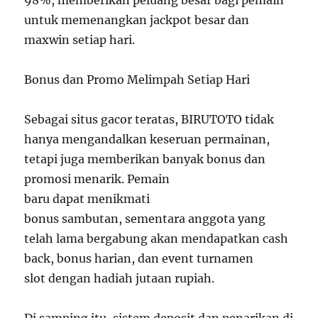
98%, memberikan peluang besar bagi pemain
untuk memenangkan jackpot besar dan
maxwin setiap hari.
Bonus dan Promo Melimpah Setiap Hari
Sebagai situs gacor teratas, BIRUTOTO tidak
hanya mengandalkan keseruan permainan,
tetapi juga memberikan banyak bonus dan
promosi menarik. Pemain
baru dapat menikmati
bonus sambutan, sementara anggota yang
telah lama bergabung akan mendapatkan cash
back, bonus harian, dan event turnamen
slot dengan hadiah jutaan rupiah.