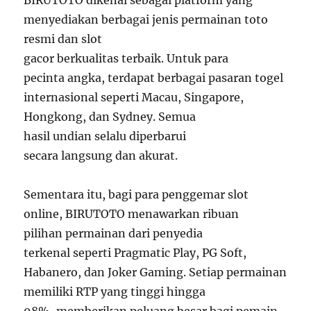
BIRUTOTO dikenal sebagai platform yang
menyediakan berbagai jenis permainan toto
resmi dan slot
gacor berkualitas terbaik. Untuk para
pecinta angka, terdapat berbagai pasaran togel
internasional seperti Macau, Singapore,
Hongkong, dan Sydney. Semua
hasil undian selalu diperbarui
secara langsung dan akurat.
Sementara itu, bagi para penggemar slot
online, BIRUTOTO menawarkan ribuan
pilihan permainan dari penyedia
terkenal seperti Pragmatic Play, PG Soft,
Habanero, dan Joker Gaming. Setiap permainan
memiliki RTP yang tinggi hingga