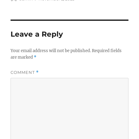
on
Leave a Reply
Your email address will not be published.
Required fields
are marked
*
COMMENT
*