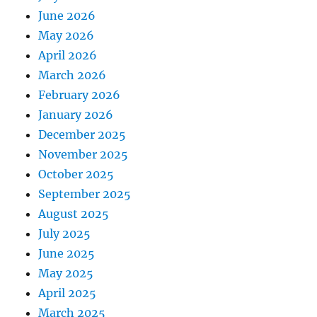
June 2026
May 2026
April 2026
March 2026
February 2026
January 2026
December 2025
November 2025
October 2025
September 2025
August 2025
July 2025
June 2025
May 2025
April 2025
March 2025