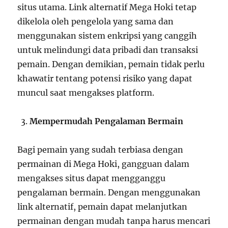
situs utama. Link alternatif Mega Hoki tetap
dikelola oleh pengelola yang sama dan
menggunakan sistem enkripsi yang canggih
untuk melindungi data pribadi dan transaksi
pemain. Dengan demikian, pemain tidak perlu
khawatir tentang potensi risiko yang dapat
muncul saat mengakses platform.
Mempermudah Pengalaman Bermain
Bagi pemain yang sudah terbiasa dengan
permainan di Mega Hoki, gangguan dalam
mengakses situs dapat mengganggu
pengalaman bermain. Dengan menggunakan
link alternatif, pemain dapat melanjutkan
permainan dengan mudah tanpa harus mencari