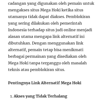
cadangan yang digunakan oleh pemain untuk
mengakses situs Mega Hoki ketika situs
utamanya tidak dapat diakses. Pemblokiran
yang sering dilakukan oleh pemerintah
Indonesia terhadap situs judi online menjadi
alasan utama mengapa link alternatif ini
dibutuhkan. Dengan menggunakan link
alternatif, pemain tetap bisa menikmati
berbagai permainan yang disediakan oleh
Mega Hoki tanpa terganggu oleh masalah
teknis atau pemblokiran situs.
Pentingnya Link Alternatif Mega Hoki
Akses yang Tidak Terhalang