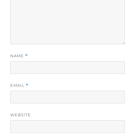
NAME
*
EMAIL
*
WEBSITE