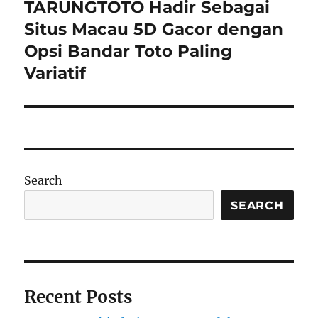
TARUNGTOTO Hadir Sebagai
Next
post:
Situs Macau 5D Gacor dengan
Opsi Bandar Toto Paling
Variatif
Search
SEARCH
Recent Posts