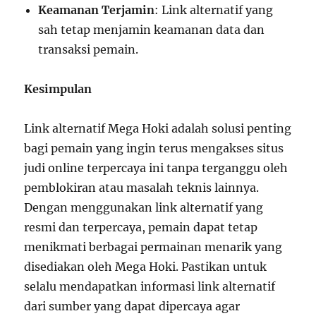
Keamanan Terjamin
: Link alternatif yang
sah tetap menjamin keamanan data dan
transaksi pemain.
Kesimpulan
Link alternatif Mega Hoki adalah solusi penting
bagi pemain yang ingin terus mengakses situs
judi online terpercaya ini tanpa terganggu oleh
pemblokiran atau masalah teknis lainnya.
Dengan menggunakan link alternatif yang
resmi dan terpercaya, pemain dapat tetap
menikmati berbagai permainan menarik yang
disediakan oleh Mega Hoki. Pastikan untuk
selalu mendapatkan informasi link alternatif
dari sumber yang dapat dipercaya agar