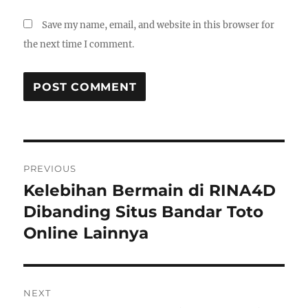
Save my name, email, and website in this browser for
the next time I comment.
Post
PREVIOUS
navigation
Kelebihan Bermain di RINA4D
Previous
post:
Dibanding Situs Bandar Toto
Online Lainnya
NEXT