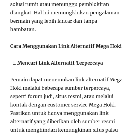
solusi rumit atau menunggu pemblokiran
diangkat. Hal ini memungkinkan pengalaman
bermain yang lebih lancar dan tanpa
hambatan.
Cara Menggunakan Link Alternatif Mega Hoki
Mencari Link Alternatif Terpercaya
Pemain dapat menemukan link alternatif Mega
Hoki melalui beberapa sumber terpercaya,
seperti forum judi, situs resmi, atau melalui
kontak dengan customer service Mega Hoki.
Pastikan untuk hanya menggunakan link
alternatif yang diberikan oleh sumber resmi
untuk menghindari kemungkinan situs palsu