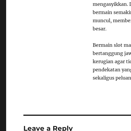
mengasyikkan. 
bermain semakin
muncul, member
besar.
Bermain slot ma
bertanggung ja
kerugian agar t
pendekatan yang
sekaligus pelu
Leave a Reply