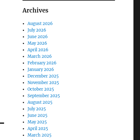
Archives
August 2026
July 2026
June 2026
May 2026
April 2026
March 2026
February 2026
January 2026
December 2025
November 2025
October 2025
September 2025
August 2025
July 2025
June 2025
May 2025
April 2025
March 2025