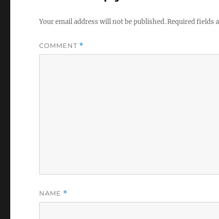
Your email address will not be published.
Required fields
COMMENT
*
NAME
*