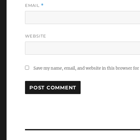
EMAIL
*
WEBSITE
Save my name, email, and website in this browser for
Post