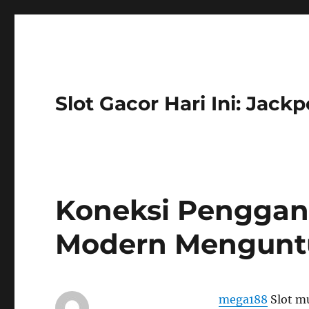
Slot Gacor Hari Ini: Ja
Koneksi Penggan
Modern Mengun
mega188
Slot m