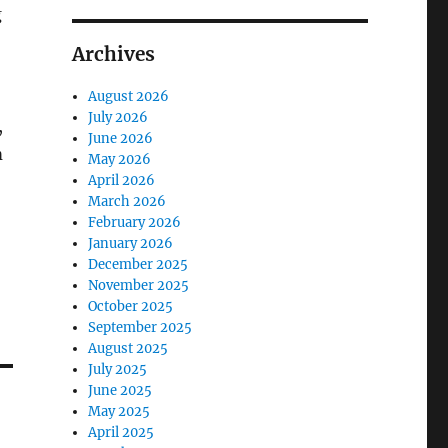
g
Archives
August 2026
July 2026
,
June 2026
m
May 2026
April 2026
March 2026
February 2026
January 2026
December 2025
November 2025
October 2025
September 2025
August 2025
July 2025
June 2025
May 2025
April 2025