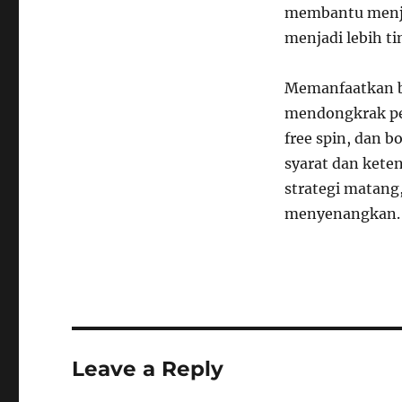
membantu menjag
menjadi lebih ti
Memanfaatkan bon
mendongkrak pe
free spin, dan 
syarat dan ket
strategi matang
menyenangkan.
Leave a Reply