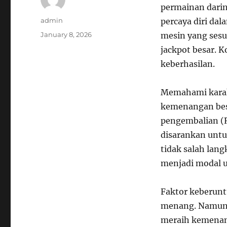
permainan darin
Author
admin
percaya diri da
Posted
January 8, 2026
mesin yang ses
on
jackpot besar. 
keberhasilan.
Memahami karakt
kemenangan besa
pengembalian (R
disarankan untu
tidak salah lan
menjadi modal 
Faktor keberun
menang. Namun,
meraih kemenan