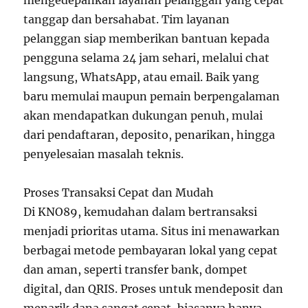
mengedepankan layanan pelanggan yang cepat
tanggap dan bersahabat. Tim layanan
pelanggan siap memberikan bantuan kepada
pengguna selama 24 jam sehari, melalui chat
langsung, WhatsApp, atau email. Baik yang
baru memulai maupun pemain berpengalaman
akan mendapatkan dukungan penuh, mulai
dari pendaftaran, deposito, penarikan, hingga
penyelesaian masalah teknis.
Proses Transaksi Cepat dan Mudah
Di KNO89, kemudahan dalam bertransaksi
menjadi prioritas utama. Situs ini menawarkan
berbagai metode pembayaran lokal yang cepat
dan aman, seperti transfer bank, dompet
digital, dan QRIS. Proses untuk mendeposit dan