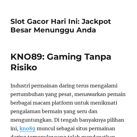
Slot Gacor Hari Ini: Jackpot
Besar Menunggu Anda
KNO89: Gaming Tanpa
Risiko
Industri permainan daring terus mengalami
pertumbuhan yang pesat, menawarkan pemain
berbagai macam platform untuk menikmati
pengalaman bermain yang seru dan
menguntungkan. Di tengah banyaknya pilihan
ini,
kno89
muncul sebagai situs permainan