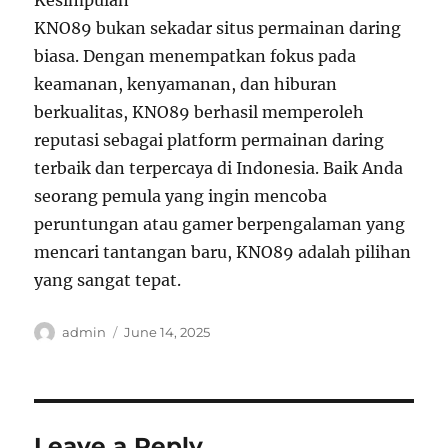
Kesimpulan
KNO89 bukan sekadar situs permainan daring
biasa. Dengan menempatkan fokus pada
keamanan, kenyamanan, dan hiburan
berkualitas, KNO89 berhasil memperoleh
reputasi sebagai platform permainan daring
terbaik dan terpercaya di Indonesia. Baik Anda
seorang pemula yang ingin mencoba
peruntungan atau gamer berpengalaman yang
mencari tantangan baru, KNO89 adalah pilihan
yang sangat tepat.
Author
Posted
admin
June 14, 2025
on
Leave a Reply