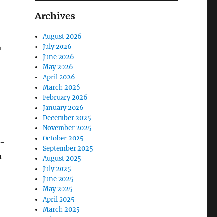
Archives
August 2026
a
July 2026
June 2026
May 2026
April 2026
March 2026
February 2026
January 2026
December 2025
November 2025
October 2025
a-
September 2025
n
August 2025
July 2025
June 2025
May 2025
April 2025
March 2025