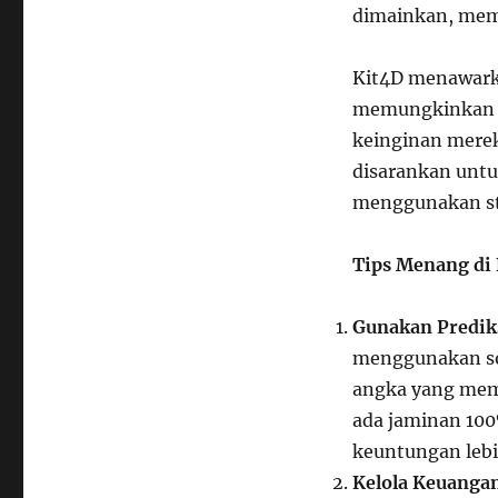
dimainkan, mem
Kit4D menawarka
memungkinkan p
keinginan mere
disarankan untu
menggunakan str
Tips Menang di
Gunakan Predik
menggunakan so
angka yang memi
ada jaminan 10
keuntungan lebi
Kelola Keuangan