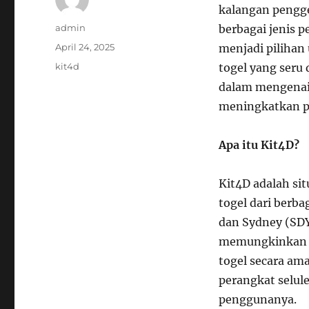
kalangan pengg
Author
admin
berbagai jenis 
Posted
April 24, 2025
menjadi pilihan
on
Tags
kit4d
togel yang seru
dalam mengenai 
meningkatkan p
Apa itu Kit4D?
Kit4D adalah si
togel dari berb
dan Sydney (SDY)
memungkinkan p
togel secara am
perangkat selu
penggunanya.