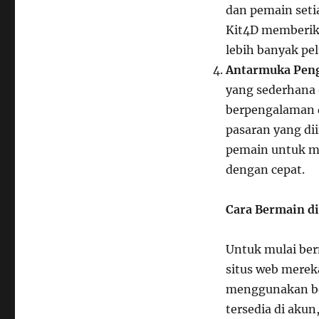
dan pemain setia
Kit4D memberik
lebih banyak pe
Antarmuka Pen
yang sederhana
berpengalaman 
pasaran yang di
pemain untuk m
dengan cepat.
Cara Bermain di
Untuk mulai ber
situs web merek
menggunakan be
tersedia di aku