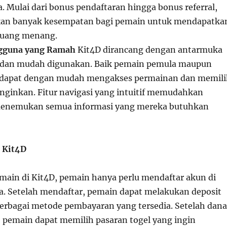
. Mulai dari bonus pendaftaran hingga bonus referral,
an banyak kesempatan bagi pemain untuk mendapatka
luang menang.
gguna yang Ramah
Kit4D dirancang dengan antarmuka
 dan mudah digunakan. Baik pemain pemula maupun
dapat dengan mudah mengakses permainan dan memili
inginkan. Fitur navigasi yang intuitif memudahkan
enemukan semua informasi yang mereka butuhkan
 Kit4D
main di Kit4D, pemain hanya perlu mendaftar akun di
a. Setelah mendaftar, pemain dapat melakukan deposit
rbagai metode pembayaran yang tersedia. Setelah dana
n, pemain dapat memilih pasaran togel yang ingin