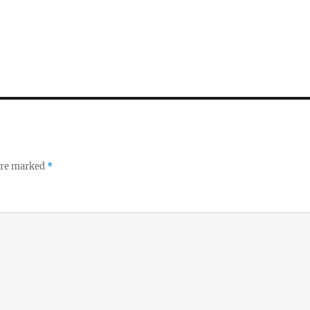
 are marked
*