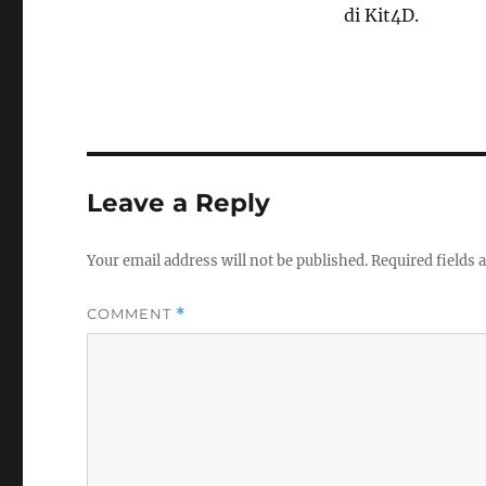
di Kit4D.
Leave a Reply
Your email address will not be published.
Required fields
COMMENT
*