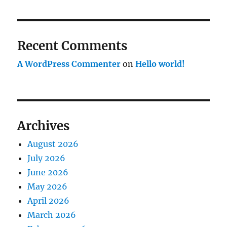
Recent Comments
A WordPress Commenter
on
Hello world!
Archives
August 2026
July 2026
June 2026
May 2026
April 2026
March 2026