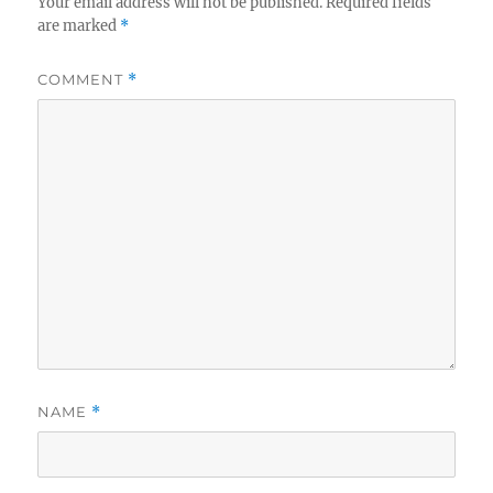
Your email address will not be published.
Required fields
are marked
*
COMMENT
*
NAME
*