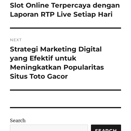
navigation
Slot Online Terpercaya dengan
Previous
post:
Laporan RTP Live Setiap Hari
NEXT
Strategi Marketing Digital
Next
post:
yang Efektif untuk
Meningkatkan Popularitas
Situs Toto Gacor
Search
SEARCH