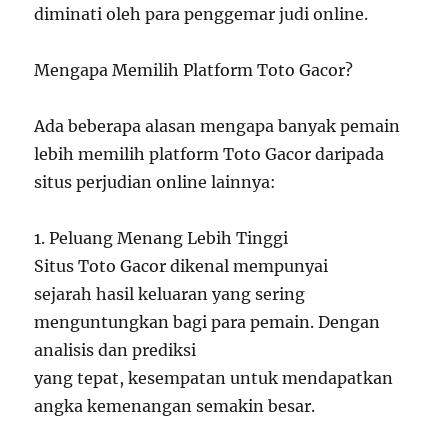
diminati oleh para penggemar judi online.
Mengapa Memilih Platform Toto Gacor?
Ada beberapa alasan mengapa banyak pemain
lebih memilih platform Toto Gacor daripada
situs perjudian online lainnya:
1. Peluang Menang Lebih Tinggi
Situs Toto Gacor dikenal mempunyai
sejarah hasil keluaran yang sering
menguntungkan bagi para pemain. Dengan
analisis dan prediksi
yang tepat, kesempatan untuk mendapatkan
angka kemenangan semakin besar.