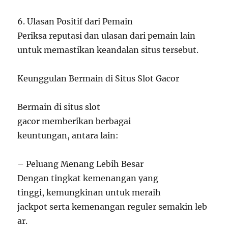
6. Ulasan Positif dari Pemain
Periksa reputasi dan ulasan dari pemain lain
untuk memastikan keandalan situs tersebut.
Keunggulan Bermain di Situs Slot Gacor
Bermain di situs slot
gacor memberikan berbagai
keuntungan, antara lain:
– Peluang Menang Lebih Besar
Dengan tingkat kemenangan yang
tinggi, kemungkinan untuk meraih
jackpot serta kemenangan reguler semakin leb
ar.