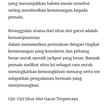
yang menunjukkan bahwa mesin tersebut
sering memberikan kemenangan kepada
pemain.
Keunggulan utama dari situs slot gacor adalah
kemampuannya
dalam menawarkan permainan dengan tingkat
kemenangan yang konsisten dan peluang
besar untuk meraih jackpot yang besar. Banyak
pemain melihat situs ini sebagai cara untuk
meningkatkan kemungkinan menang serta me
ndapatkan pengalaman bermain yang
menyenangkan.
Ciri-Ciri Situs Slot Gacor Terpercaya