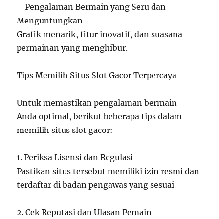
– Pengalaman Bermain yang Seru dan
Menguntungkan
Grafik menarik, fitur inovatif, dan suasana
permainan yang menghibur.
Tips Memilih Situs Slot Gacor Terpercaya
Untuk memastikan pengalaman bermain
Anda optimal, berikut beberapa tips dalam
memilih situs slot gacor:
1. Periksa Lisensi dan Regulasi
Pastikan situs tersebut memiliki izin resmi dan
terdaftar di badan pengawas yang sesuai.
2. Cek Reputasi dan Ulasan Pemain