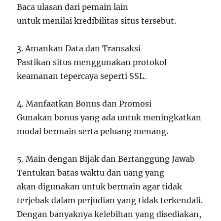
Baca ulasan dari pemain lain
untuk menilai kredibilitas situs tersebut.
3. Amankan Data dan Transaksi
Pastikan situs menggunakan protokol
keamanan tepercaya seperti SSL.
4. Manfaatkan Bonus dan Promosi
Gunakan bonus yang ada untuk meningkatkan
modal bermain serta peluang menang.
5. Main dengan Bijak dan Bertanggung Jawab
Tentukan batas waktu dan uang yang
akan digunakan untuk bermain agar tidak
terjebak dalam perjudian yang tidak terkendali.
Dengan banyaknya kelebihan yang disediakan,