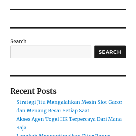
Search
SEARCH
Recent Posts
Strategi Jitu Mengalahkan Mesin Slot Gacor
dan Menang Besar Setiap Saat
Akses Agen Togel HK Terpercaya Dari Mana
Saja