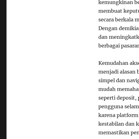
kemungkinan bes
membuat keputus
secara berkala m
Dengan demikia
dan meningkatk
berbagai pasaran
Kemudahan akse
menjadi alasan 
simpel dan navi
mudah memahami
seperti deposit
pengguna selama
karena platform
kestabilan dan 
memastikan pema