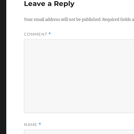
Leave a Reply
Your email address will not be published.
Required fields
COMMENT
*
NAME
*