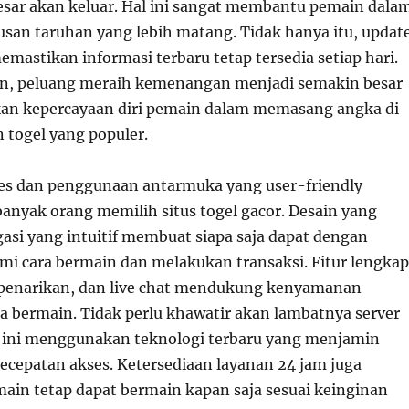
ar akan keluar. Hal ini sangat membantu pemain dala
an taruhan yang lebih matang. Tidak hanya itu, updat
emastikan informasi terbaru tetap tersedia setiap hari.
n, peluang meraih kemenangan menjadi semakin besar
an kepercayaan diri pemain dalam memasang angka di
 togel yang populer.
s dan penggunaan antarmuka yang user-friendly
banyak orang memilih situs togel gacor. Desain yang
gasi yang intuitif membuat siapa saja dapat dengan
 cara bermain dan melakukan transaksi. Fitur lengkap
, penarikan, dan live chat mendukung kenyamanan
 bermain. Tidak perlu khawatir akan lambatnya server
 ini menggunakan teknologi terbaru yang menjamin
kecepatan akses. Ketersediaan layanan 24 jam juga
in tetap dapat bermain kapan saja sesuai keinginan