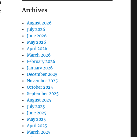
m
Archives
e
August 2026
July 2026
June 2026
May 2026
April 2026
March 2026
February 2026
January 2026
December 2025
November 2025
October 2025
September 2025
August 2025
July 2025
June 2025
May 2025
April 2025
March 2025