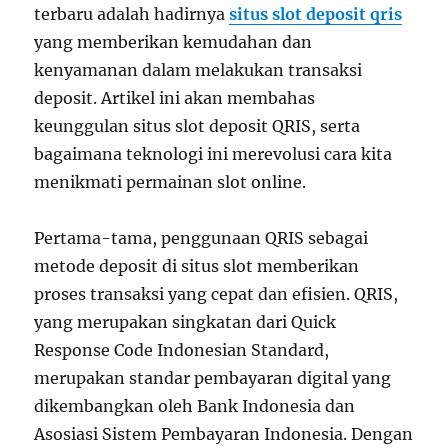
terbaru adalah hadirnya
situs slot deposit qris
yang memberikan kemudahan dan
kenyamanan dalam melakukan transaksi
deposit. Artikel ini akan membahas
keunggulan situs slot deposit QRIS, serta
bagaimana teknologi ini merevolusi cara kita
menikmati permainan slot online.
Pertama-tama, penggunaan QRIS sebagai
metode deposit di situs slot memberikan
proses transaksi yang cepat dan efisien. QRIS,
yang merupakan singkatan dari Quick
Response Code Indonesian Standard,
merupakan standar pembayaran digital yang
dikembangkan oleh Bank Indonesia dan
Asosiasi Sistem Pembayaran Indonesia. Dengan