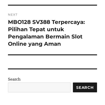
NEXT
MBO128 SV388 Terpercaya:
Next
post:
Pilihan Tepat untuk
Pengalaman Bermain Slot
Online yang Aman
Search
SEARCH