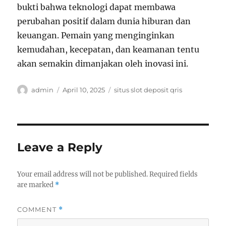
bukti bahwa teknologi dapat membawa
perubahan positif dalam dunia hiburan dan
keuangan. Pemain yang menginginkan
kemudahan, kecepatan, dan keamanan tentu
akan semakin dimanjakan oleh inovasi ini.
Author
Posted
Tags
admin
April 10, 2025
situs slot deposit qris
on
Leave a Reply
Your email address will not be published.
Required fields
are marked
*
COMMENT
*