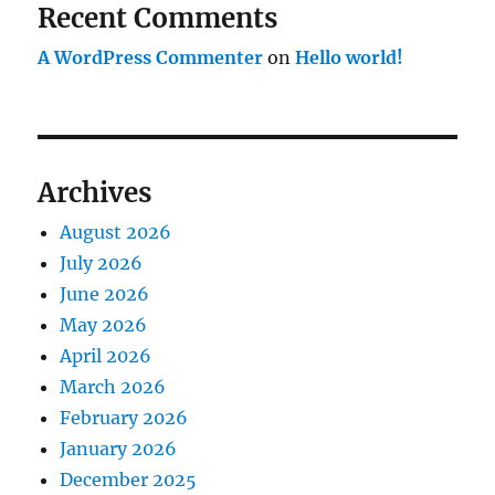
Recent Comments
A WordPress Commenter
on
Hello world!
Archives
August 2026
July 2026
June 2026
May 2026
April 2026
March 2026
February 2026
January 2026
December 2025