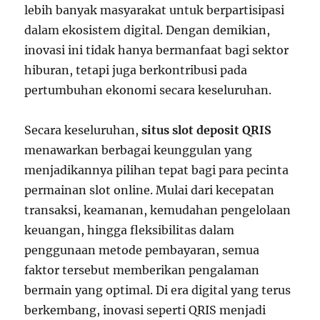
lebih banyak masyarakat untuk berpartisipasi
dalam ekosistem digital. Dengan demikian,
inovasi ini tidak hanya bermanfaat bagi sektor
hiburan, tetapi juga berkontribusi pada
pertumbuhan ekonomi secara keseluruhan.
Secara keseluruhan,
situs slot deposit QRIS
menawarkan berbagai keunggulan yang
menjadikannya pilihan tepat bagi para pecinta
permainan slot online. Mulai dari kecepatan
transaksi, keamanan, kemudahan pengelolaan
keuangan, hingga fleksibilitas dalam
penggunaan metode pembayaran, semua
faktor tersebut memberikan pengalaman
bermain yang optimal. Di era digital yang terus
berkembang, inovasi seperti QRIS menjadi