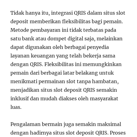
Tidak hanya itu, integrasi QRIS dalam situs slot
deposit memberikan fleksibilitas bagi pemain.
Metode pembayaran ini tidak terbatas pada
satu bank atau dompet digital saja, melainkan
dapat digunakan oleh berbagai penyedia
layanan keuangan yang telah bekerja sama
dengan QRIS. Fleksibilitas ini memungkinkan
pemain dari berbagai latar belakang untuk
menikmati permainan slot tanpa hambatan,
menjadikan situs slot deposit QRIS semakin
inklusif dan mudah diakses oleh masyarakat
luas.
Pengalaman bermain juga semakin maksimal
dengan hadirnya situs slot deposit QRIS. Proses