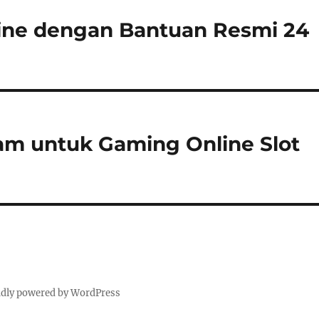
line dengan Bantuan Resmi 24
Jam untuk Gaming Online Slot
dly powered by WordPress