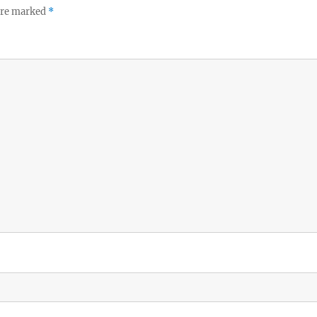
 are marked
*