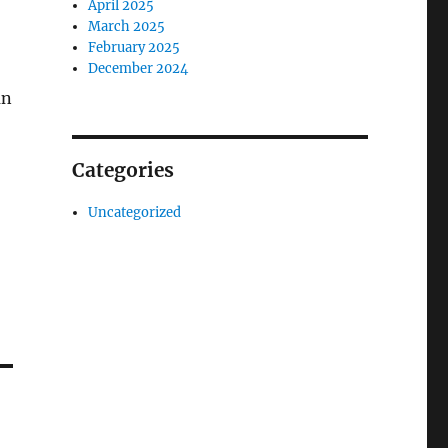
April 2025
March 2025
February 2025
December 2024
an
Categories
Uncategorized