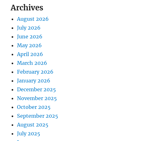
Archives
August 2026
July 2026
June 2026
May 2026
April 2026
March 2026
February 2026
January 2026
December 2025
November 2025
October 2025
September 2025
August 2025
July 2025