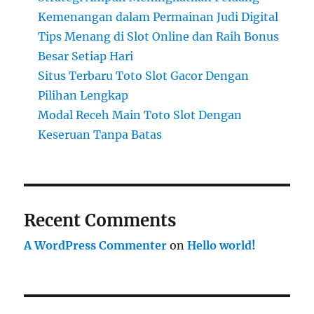
Kemenangan dalam Permainan Judi Digital
Tips Menang di Slot Online dan Raih Bonus
Besar Setiap Hari
Situs Terbaru Toto Slot Gacor Dengan
Pilihan Lengkap
Modal Receh Main Toto Slot Dengan
Keseruan Tanpa Batas
Recent Comments
A WordPress Commenter
on
Hello world!