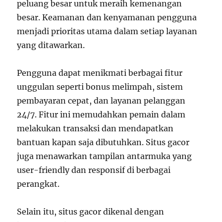
peluang besar untuk meraih kemenangan
besar. Keamanan dan kenyamanan pengguna
menjadi prioritas utama dalam setiap layanan
yang ditawarkan.
Pengguna dapat menikmati berbagai fitur
unggulan seperti bonus melimpah, sistem
pembayaran cepat, dan layanan pelanggan
24/7. Fitur ini memudahkan pemain dalam
melakukan transaksi dan mendapatkan
bantuan kapan saja dibutuhkan. Situs gacor
juga menawarkan tampilan antarmuka yang
user-friendly dan responsif di berbagai
perangkat.
Selain itu, situs gacor dikenal dengan