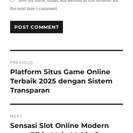
Save my name, email, and website in this browser for
the next time I comment.
Post
PREVIOUS
navigation
Platform Situs Game Online
Previous
post:
Terbaik 2025 dengan Sistem
Transparan
NEXT
Sensasi Slot Online Modern
Next