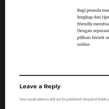
Bagi pemula mau
lengkap dan tip
friendly membua
Dengan reputasi
pilihan favorit
online.
Leave a Reply
Your email address will not be published.
Required fields