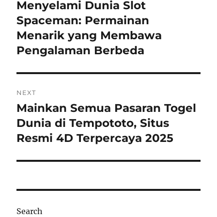
navigation
Menyelami Dunia Slot
Previous
post:
Spaceman: Permainan
Menarik yang Membawa
Pengalaman Berbeda
NEXT
Mainkan Semua Pasaran Togel
Next
post:
Dunia di Tempototo, Situs
Resmi 4D Terpercaya 2025
Search