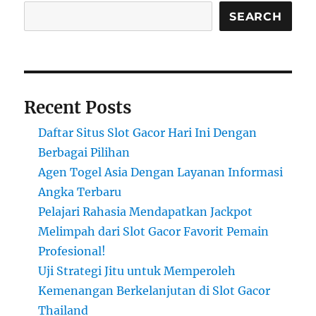
SEARCH
Recent Posts
Daftar Situs Slot Gacor Hari Ini Dengan
Berbagai Pilihan
Agen Togel Asia Dengan Layanan Informasi
Angka Terbaru
Pelajari Rahasia Mendapatkan Jackpot
Melimpah dari Slot Gacor Favorit Pemain
Profesional!
Uji Strategi Jitu untuk Memperoleh
Kemenangan Berkelanjutan di Slot Gacor
Thailand