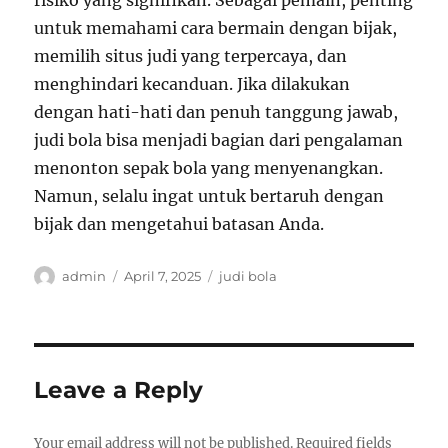
risiko yang signifikan. Sebagai pemain, penting
untuk memahami cara bermain dengan bijak,
memilih situs judi yang terpercaya, dan
menghindari kecanduan. Jika dilakukan
dengan hati-hati dan penuh tanggung jawab,
judi bola bisa menjadi bagian dari pengalaman
menonton sepak bola yang menyenangkan.
Namun, selalu ingat untuk bertaruh dengan
bijak dan mengetahui batasan Anda.
Author
Posted
Tags
admin
April 7, 2025
judi bola
on
Leave a Reply
Your email address will not be published.
Required fields