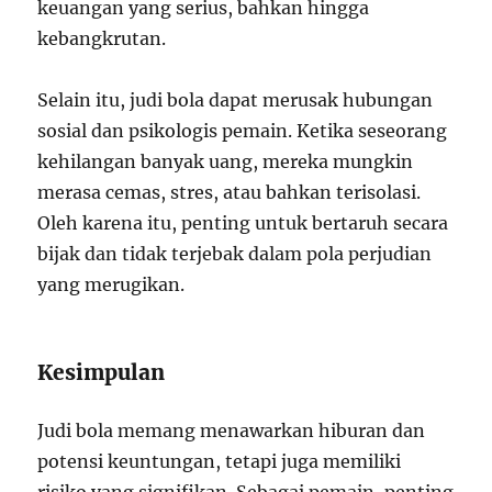
keuangan yang serius, bahkan hingga
kebangkrutan.
Selain itu, judi bola dapat merusak hubungan
sosial dan psikologis pemain. Ketika seseorang
kehilangan banyak uang, mereka mungkin
merasa cemas, stres, atau bahkan terisolasi.
Oleh karena itu, penting untuk bertaruh secara
bijak dan tidak terjebak dalam pola perjudian
yang merugikan.
Kesimpulan
Judi bola memang menawarkan hiburan dan
potensi keuntungan, tetapi juga memiliki