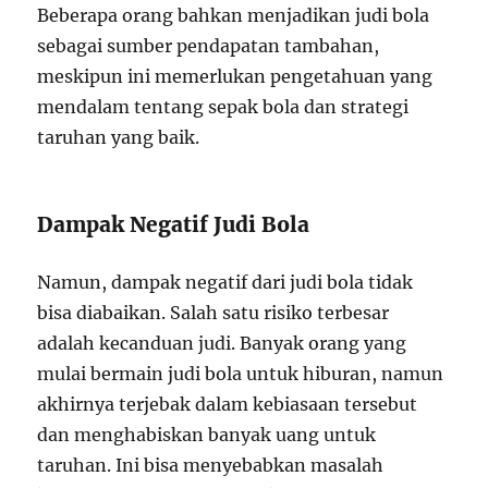
Beberapa orang bahkan menjadikan judi bola
sebagai sumber pendapatan tambahan,
meskipun ini memerlukan pengetahuan yang
mendalam tentang sepak bola dan strategi
taruhan yang baik.
Dampak Negatif Judi Bola
Namun, dampak negatif dari judi bola tidak
bisa diabaikan. Salah satu risiko terbesar
adalah kecanduan judi. Banyak orang yang
mulai bermain judi bola untuk hiburan, namun
akhirnya terjebak dalam kebiasaan tersebut
dan menghabiskan banyak uang untuk
taruhan. Ini bisa menyebabkan masalah