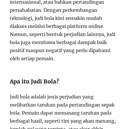
internasional, atau bahkan pertandingan
persahabatan. Dengan perkembangan
teknologi, judi bola kini semakin mudah
diakses melalui berbagai platform online.
Namun, seperti bentuk perjudian lainnya, judi
bola juga membawa berbagai dampak baik
positif maupun negatif yang perlu dipahami
oleh setiap pemain.
Apa itu Judi Bola?
Judi bola adalah jenis perjudian yang
melibatkan taruhan pada pertandingan sepak
bola. Pemain dapat memasang taruhan pada
berbagai hasil, seperti tim yang akan menang,