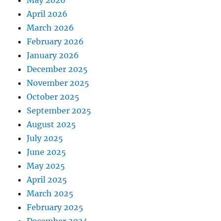
May 2026
April 2026
March 2026
February 2026
January 2026
December 2025
November 2025
October 2025
September 2025
August 2025
July 2025
June 2025
May 2025
April 2025
March 2025
February 2025