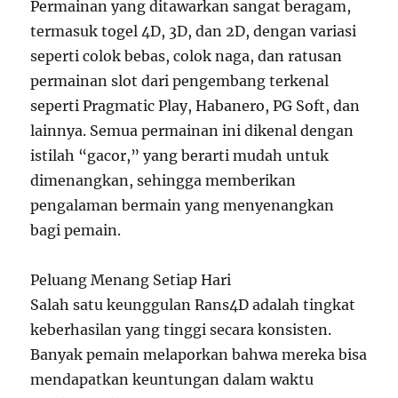
Permainan yang ditawarkan sangat beragam,
termasuk togel 4D, 3D, dan 2D, dengan variasi
seperti colok bebas, colok naga, dan ratusan
permainan slot dari pengembang terkenal
seperti Pragmatic Play, Habanero, PG Soft, dan
lainnya. Semua permainan ini dikenal dengan
istilah “gacor,” yang berarti mudah untuk
dimenangkan, sehingga memberikan
pengalaman bermain yang menyenangkan
bagi pemain.
Peluang Menang Setiap Hari
Salah satu keunggulan Rans4D adalah tingkat
keberhasilan yang tinggi secara konsisten.
Banyak pemain melaporkan bahwa mereka bisa
mendapatkan keuntungan dalam waktu