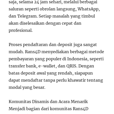
saja, selama 24 jam sehari, melalui berbagai
saluran seperti obrolan langsung, WhatsApp,
dan Telegram. Setiap masalah yang timbul
akan diselesaikan dengan cepat dan
profesional.
Proses pendaftaran dan deposit juga sangat
mudah. Rans4D menyediakan berbagai metode
pembayaran yang populer di Indonesia, seperti
transfer bank, e-wallet, dan QRIS. Dengan
batas deposit awal yang rendah, siapapun
dapat mendaftar tanpa perlu khawatir tentang
modal yang besar.
Komunitas Dinamis dan Acara Menarik
Menjadi bagian dari komunitas Rans4D