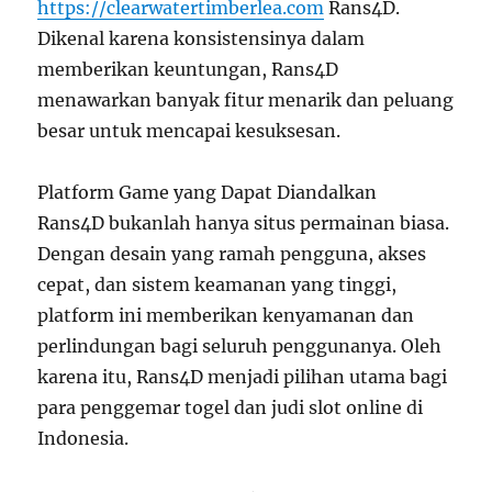
https://clearwatertimberlea.com
Rans4D.
Dikenal karena konsistensinya dalam
memberikan keuntungan, Rans4D
menawarkan banyak fitur menarik dan peluang
besar untuk mencapai kesuksesan.
Platform Game yang Dapat Diandalkan
Rans4D bukanlah hanya situs permainan biasa.
Dengan desain yang ramah pengguna, akses
cepat, dan sistem keamanan yang tinggi,
platform ini memberikan kenyamanan dan
perlindungan bagi seluruh penggunanya. Oleh
karena itu, Rans4D menjadi pilihan utama bagi
para penggemar togel dan judi slot online di
Indonesia.