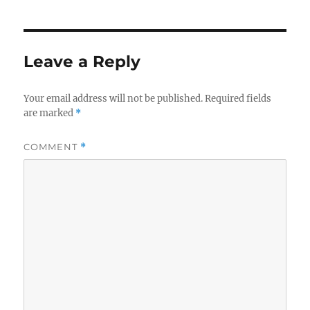
Leave a Reply
Your email address will not be published.
Required fields
are marked
*
COMMENT
*