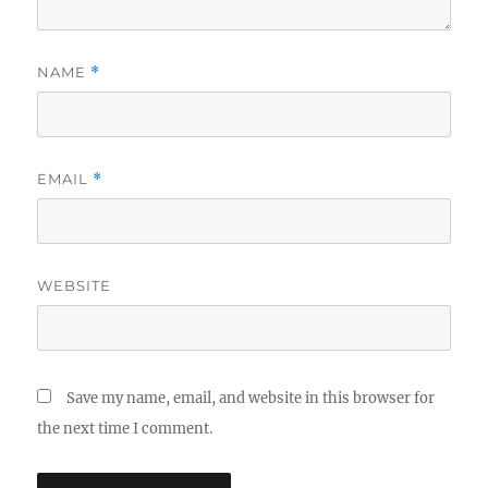
NAME
*
EMAIL
*
WEBSITE
Save my name, email, and website in this browser for
the next time I comment.