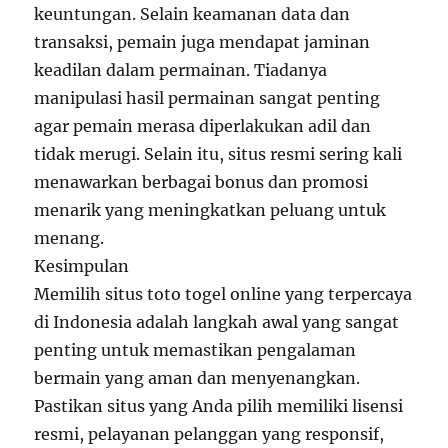
keuntungan. Selain keamanan data dan
transaksi, pemain juga mendapat jaminan
keadilan dalam permainan. Tiadanya
manipulasi hasil permainan sangat penting
agar pemain merasa diperlakukan adil dan
tidak merugi. Selain itu, situs resmi sering kali
menawarkan berbagai bonus dan promosi
menarik yang meningkatkan peluang untuk
menang.
Kesimpulan
Memilih situs toto togel online yang terpercaya
di Indonesia adalah langkah awal yang sangat
penting untuk memastikan pengalaman
bermain yang aman dan menyenangkan.
Pastikan situs yang Anda pilih memiliki lisensi
resmi, pelayanan pelanggan yang responsif,