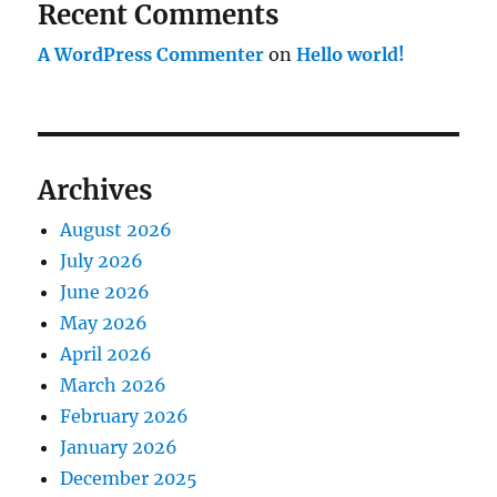
Recent Comments
A WordPress Commenter
on
Hello world!
Archives
August 2026
July 2026
June 2026
May 2026
April 2026
March 2026
February 2026
January 2026
December 2025