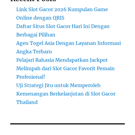
Link Slot Gacor 2026 Kumpulan Game
Online dengan QRIS
Daftar Situs Slot Gacor Hari Ini Dengan
Berbagai Pilihan
Agen Togel Asia Dengan Layanan Informasi
Angka Terbaru
Pelajari Rahasia Mendapatkan Jackpot
Melimpah dari Slot Gacor Favorit Pemain
Profesional!
Uji Strategi Jitu untuk Memperoleh
Kemenangan Berkelanjutan di Slot Gacor
Thailand