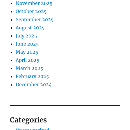
November 2025
October 2025
September 2025
August 2025
July 2025
June 2025
May 2025
April 2025
March 2025
February 2025
December 2024
Categories