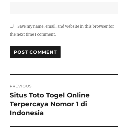
Save my name, email, and website in this browser for
the next time I comment.
Post
PREVIOUS
navigation
Situs Toto Togel Online
Previous
post:
Terpercaya Nomor 1 di
Indonesia