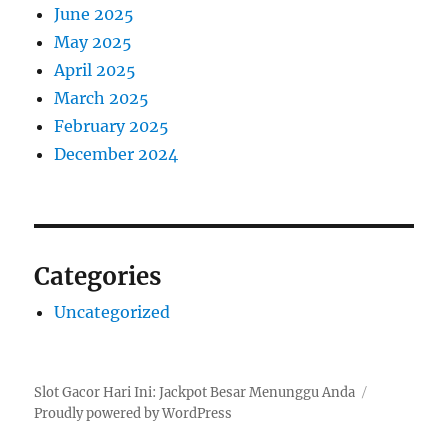
June 2025
May 2025
April 2025
March 2025
February 2025
December 2024
Categories
Uncategorized
Slot Gacor Hari Ini: Jackpot Besar Menunggu Anda
Proudly powered by WordPress