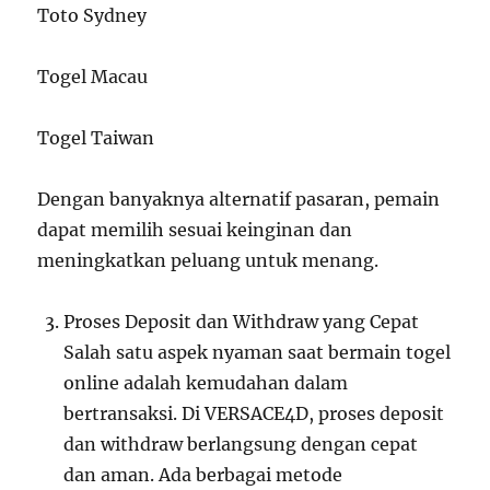
Toto Sydney
Togel Macau
Togel Taiwan
Dengan banyaknya alternatif pasaran, pemain
dapat memilih sesuai keinginan dan
meningkatkan peluang untuk menang.
Proses Deposit dan Withdraw yang Cepat
Salah satu aspek nyaman saat bermain togel
online adalah kemudahan dalam
bertransaksi. Di VERSACE4D, proses deposit
dan withdraw berlangsung dengan cepat
dan aman. Ada berbagai metode