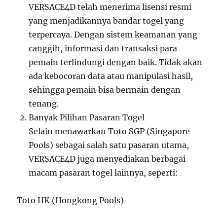
VERSACE4D telah menerima lisensi resmi
yang menjadikannya bandar togel yang
terpercaya. Dengan sistem keamanan yang
canggih, informasi dan transaksi para
pemain terlindungi dengan baik. Tidak akan
ada kebocoran data atau manipulasi hasil,
sehingga pemain bisa bermain dengan
tenang.
Banyak Pilihan Pasaran Togel
Selain menawarkan Toto SGP (Singapore
Pools) sebagai salah satu pasaran utama,
VERSACE4D juga menyediakan berbagai
macam pasaran togel lainnya, seperti:
Toto HK (Hongkong Pools)