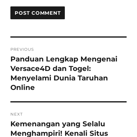
Post
PREVIOUS
navigation
Panduan Lengkap Mengenai
Previous
post:
Versace4D dan Togel:
Menyelami Dunia Taruhan
Online
NEXT
Kemenangan yang Selalu
Next
post:
Menghampiri! Kenali Situs