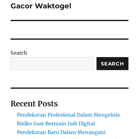
Gacor Waktogel
Search
SEARCH
Recent Posts
Pendekatan Profesional Dalam Mengelola
Risiko Saat Bermain Judi Digital
Pendekatan Baru Dalam Menangani