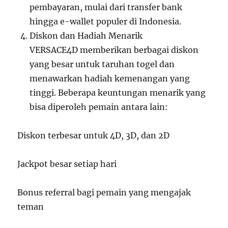
pembayaran, mulai dari transfer bank
hingga e-wallet populer di Indonesia.
Diskon dan Hadiah Menarik
VERSACE4D memberikan berbagai diskon
yang besar untuk taruhan togel dan
menawarkan hadiah kemenangan yang
tinggi. Beberapa keuntungan menarik yang
bisa diperoleh pemain antara lain:
Diskon terbesar untuk 4D, 3D, dan 2D
Jackpot besar setiap hari
Bonus referral bagi pemain yang mengajak
teman