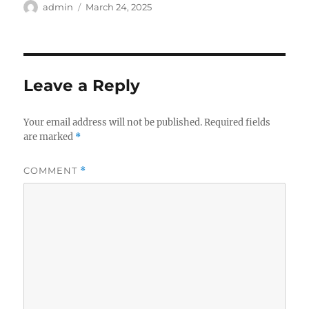
Author
Posted
admin
March 24, 2025
on
Leave a Reply
Your email address will not be published.
Required fields
are marked
*
COMMENT
*