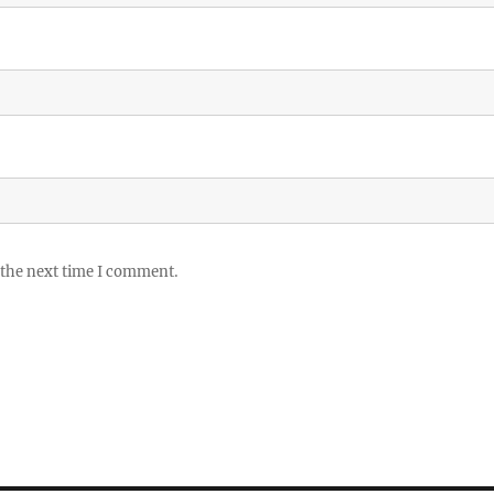
 the next time I comment.