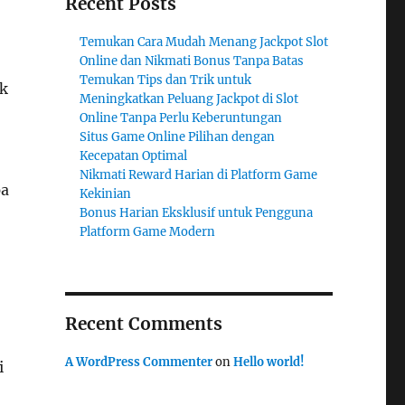
Recent Posts
Temukan Cara Mudah Menang Jackpot Slot
Online dan Nikmati Bonus Tanpa Batas
Temukan Tips dan Trik untuk
uk
Meningkatkan Peluang Jackpot di Slot
Online Tanpa Perlu Keberuntungan
Situs Game Online Pilihan dengan
Kecepatan Optimal
Nikmati Reward Harian di Platform Game
pa
Kekinian
Bonus Harian Eksklusif untuk Pengguna
Platform Game Modern
Recent Comments
A WordPress Commenter
on
Hello world!
i