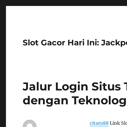
Slot Gacor Hari Ini: Ja
Jalur Login Situs
dengan Teknolog
citaru88
Link Sl