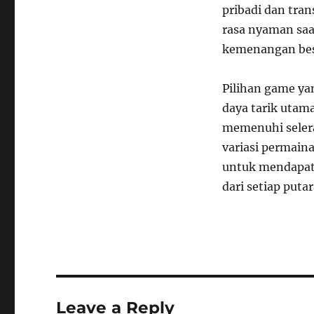
pribadi dan tra
rasa nyaman saa
kemenangan bes
Pilihan game ya
daya tarik utama
memenuhi seler
variasi permain
untuk mendapat
dari setiap putar
Leave a Reply