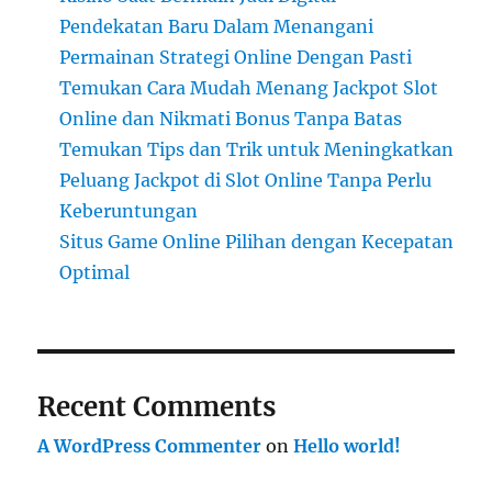
Pendekatan Baru Dalam Menangani
Permainan Strategi Online Dengan Pasti
Temukan Cara Mudah Menang Jackpot Slot
Online dan Nikmati Bonus Tanpa Batas
Temukan Tips dan Trik untuk Meningkatkan
Peluang Jackpot di Slot Online Tanpa Perlu
Keberuntungan
Situs Game Online Pilihan dengan Kecepatan
Optimal
Recent Comments
A WordPress Commenter
on
Hello world!