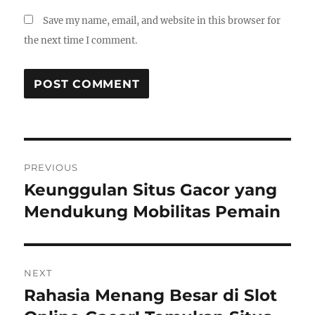
Save my name, email, and website in this browser for
the next time I comment.
Post
PREVIOUS
navigation
Keunggulan Situs Gacor yang
Previous
post:
Mendukung Mobilitas Pemain
NEXT
Rahasia Menang Besar di Slot
Next
post: