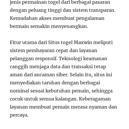
jenis permainan togel dari berbagai pasaran
dengan peluang tinggi dan sistem transparan.
Kemudahan akses membuat pengalaman
bermain semakin menyenangkan.
Fitur utama dari Situs togel Maxwin meliputi
sistem pembayaran cepat dan layanan
pelanggan responsif. Teknologi keamanan
canggih menjaga data dan transaksi tetap
aman dari ancaman siber. Selain itu, situs ini
menyediakan taruhan dengan berbagai
nominal sesuai kebutuhan pemain, sehingga
cocok untuk semua kalangan. Keberagaman
layanan membuat pemain merasa nyaman dan
percaya.