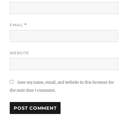
EMAIL
*
WEBSITE
Save my name, email, and website in this browser for
the next time I comment.