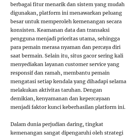
berbagai fitur menarik dan sistem yang mudah
digunakan, platform ini menawarkan peluang
besar untuk memperoleh kemenangan secara
konsisten. Keamanan data dan transaksi
pengguna menjadi prioritas utama, sehingga
para pemain merasa nyaman dan percaya diri
saat bermain. Selain itu, situs gacor sering kali
menyediakan layanan customer service yang
responsif dan ramah, membantu pemain
mengatasi setiap kendala yang dihadapi selama
melakukan aktivitas taruhan. Dengan
demikian, kenyamanan dan kepercayaan
menjadi faktor kunci keberhasilan platform ini.
Dalam dunia perjudian daring, tingkat
kemenangan sangat dipengaruhi oleh strategi