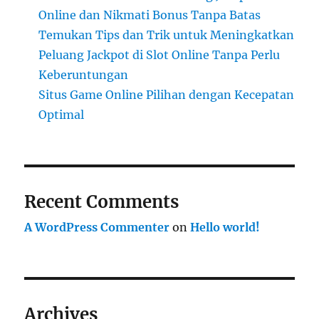
Online dan Nikmati Bonus Tanpa Batas
Temukan Tips dan Trik untuk Meningkatkan
Peluang Jackpot di Slot Online Tanpa Perlu
Keberuntungan
Situs Game Online Pilihan dengan Kecepatan
Optimal
Recent Comments
A WordPress Commenter
on
Hello world!
Archives