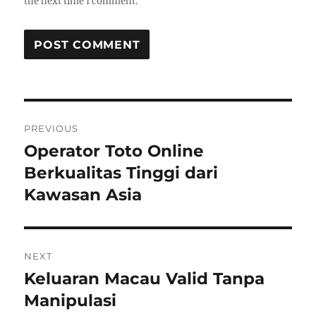
the next time I comment.
Post
PREVIOUS
navigation
Operator Toto Online
Previous
post:
Berkualitas Tinggi dari
Kawasan Asia
NEXT
Keluaran Macau Valid Tanpa
Next
post:
Manipulasi