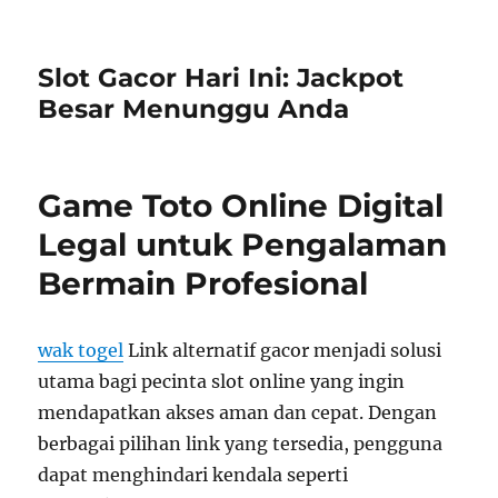
Slot Gacor Hari Ini: Jackpot
Besar Menunggu Anda
Game Toto Online Digital
Legal untuk Pengalaman
Bermain Profesional
wak togel
Link alternatif gacor menjadi solusi
utama bagi pecinta slot online yang ingin
mendapatkan akses aman dan cepat. Dengan
berbagai pilihan link yang tersedia, pengguna
dapat menghindari kendala seperti