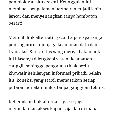
pemblokiran situs resmi. Keunggulan ini
membuat pengalaman bermain menjadi lebih
lancar dan menyenangkan tanpa hambatan
berarti.
Memilih link alternatif gacor terpercaya sangat
penting untuk menjaga keamanan data dan
transaksi. Situs-situs yang menyediakan link
ini biasanya dilengkapi sistem keamanan
canggih sehingga pengguna tidak perlu
khawatir kehilangan informasi pribadi. Selain
itu, koneksi yang stabil memastikan setiap
putaran berjalan mulus tanpa gangguan teknis.
Keberadaan link alternatif gacor juga
memudahkan akses kapan saja dan di mana