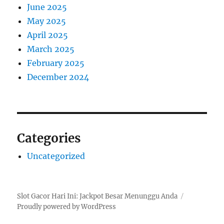
June 2025
May 2025
April 2025
March 2025
February 2025
December 2024
Categories
Uncategorized
Slot Gacor Hari Ini: Jackpot Besar Menunggu Anda
Proudly powered by WordPress