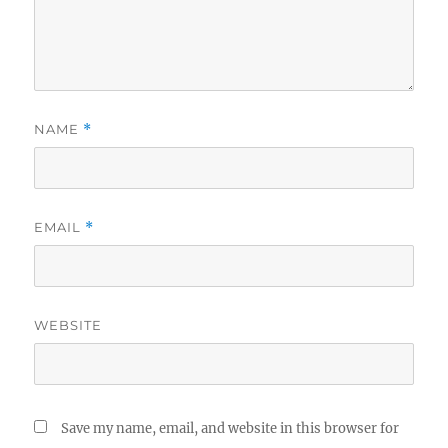
NAME
*
EMAIL
*
WEBSITE
Save my name, email, and website in this browser for