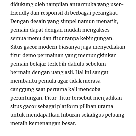
didukung oleh tampilan antarmuka yang user-
friendly dan responsif di berbagai perangkat.
Dengan desain yang simpel namun menarik,
pemain dapat dengan mudah mengakses
semua menu dan fitur tanpa kebingungan.
Situs gacor modern biasanya juga menyediakan
fitur demo permainan yang memungkinkan
pemain belajar terlebih dahulu sebelum
bermain dengan uang asli. Hal ini sangat
membantu pemula agar tidak merasa
canggung saat pertama kali mencoba
peruntungan. Fitur-fitur tersebut menjadikan
situs gacor sebagai platform pilihan utama
untuk mendapatkan hiburan sekaligus peluang
meraih kemenangan besar.