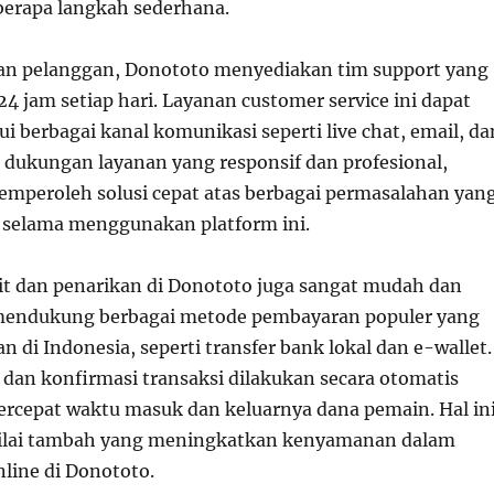
erapa langkah sederhana.
an pelanggan, Donototo menyediakan tim support yang
4 jam setiap hari. Layanan customer service ini dapat
i berbagai kanal komunikasi seperti live chat, email, da
 dukungan layanan yang responsif dan profesional,
mperoleh solusi cepat atas berbagai permasalahan yan
 selama menggunakan platform ini.
it dan penarikan di Donototo juga sangat mudah dan
i mendukung berbagai metode pembayaran populer yang
 di Indonesia, seperti transfer bank lokal dan e-wallet.
i dan konfirmasi transaksi dilakukan secara otomatis
cepat waktu masuk dan keluarnya dana pemain. Hal in
nilai tambah yang meningkatkan kenyamanan dalam
nline di Donototo.