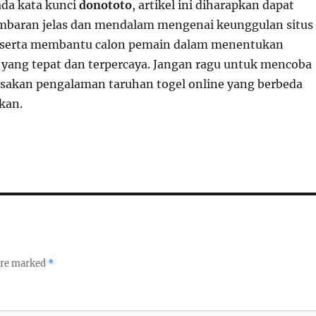
da kata kunci
donototo
, artikel ini diharapkan dapat
baran jelas dan mendalam mengenai keunggulan situs
i, serta membantu calon pemain dalam menentukan
yang tepat dan terpercaya. Jangan ragu untuk mencoba
sakan pengalaman taruhan togel online yang berbeda
kan.
 are marked
*