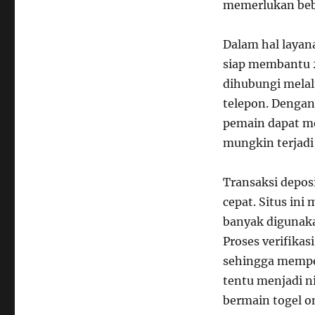
memerlukan beb
Dalam hal layan
siap membantu 2
dihubungi melalu
telepon. Dengan
pemain dapat me
mungkin terjadi
Transaksi depos
cepat. Situs in
banyak digunakan
Proses verifikas
sehingga memper
tentu menjadi 
bermain togel o