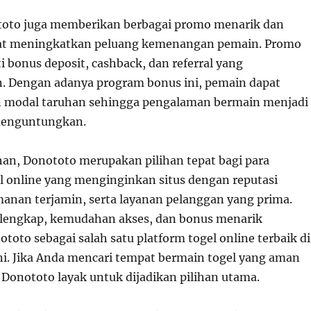
ototo juga memberikan berbagai promo menarik dan
at meningkatkan peluang kemenangan pemain. Promo
i bonus deposit, cashback, dan referral yang
 Dengan adanya program bonus ini, pemain dapat
modal taruhan sehingga pengalaman bermain menjadi
 menguntungkan.
han, Donototo merupakan pilihan tepat bagi para
 online yang menginginkan situs dengan reputasi
manan terjamin, serta layanan pelanggan yang prima.
 lengkap, kemudahan akses, dan bonus menarik
oto sebagai salah satu platform togel online terbaik di
ini. Jika Anda mencari tempat bermain togel yang aman
 Donototo layak untuk dijadikan pilihan utama.