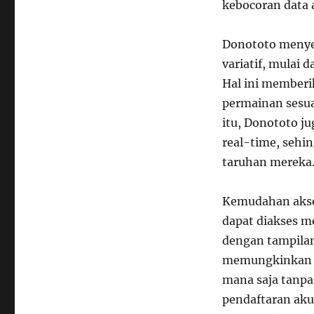
kebocoran data 
Donototo menyed
variatif, mulai 
Hal ini memberi
permainan sesua
itu, Donototo ju
real-time, seh
taruhan mereka
Kemudahan akses
dapat diakses m
dengan tampilan 
memungkinkan p
mana saja tanpa 
pendaftaran aku