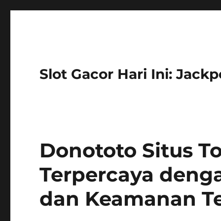
Slot Gacor Hari Ini: Ja
Donototo Situs T
Terpercaya deng
dan Keamanan Te