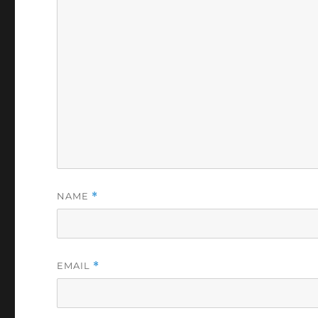
NAME
*
EMAIL
*