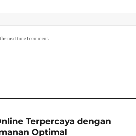
 the next time I comment.
Online Terpercaya dengan
amanan Optimal