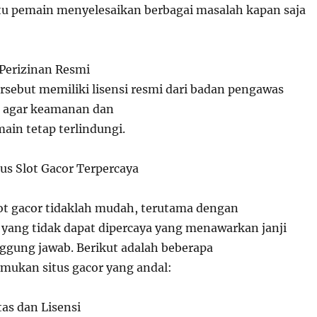
 pemain menyelesaikan berbagai masalah kapan saja
 Perizinan Resmi
ersebut memiliki lisensi resmi dari badan pengawas
e agar keamanan dan
ain tetap terlindungi.
us Slot Gacor Terpercaya
lot gacor tidaklah mudah, terutama dengan
 yang tidak dapat dipercaya yang menawarkan janji
ggung jawab. Berikut adalah beberapa
mukan situs gacor yang andal:
tas dan Lisensi