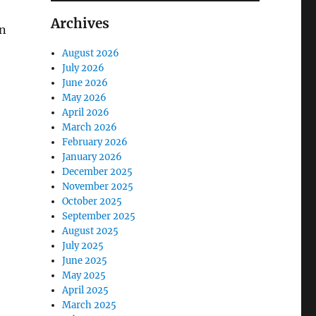
Archives
an
August 2026
July 2026
June 2026
May 2026
April 2026
March 2026
February 2026
January 2026
December 2025
November 2025
October 2025
September 2025
August 2025
July 2025
June 2025
May 2025
April 2025
March 2025