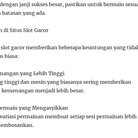
dengan janji sukses besar, pastikan untuk bermain sesua
batasan yang ada.
 di Situs Slot Gacor
s slot gacor memberikan beberapa keuntungan yang tida
us biasa:
nangan yang Lebih Tinggi
 tinggi dan mesin yang biasanya sering memberikan
g kemenangan menjadi lebih besar.
ermain yang Mengasyikkan
 variasi permainan membuat setiap sesi permainan lebih
 membosankan.