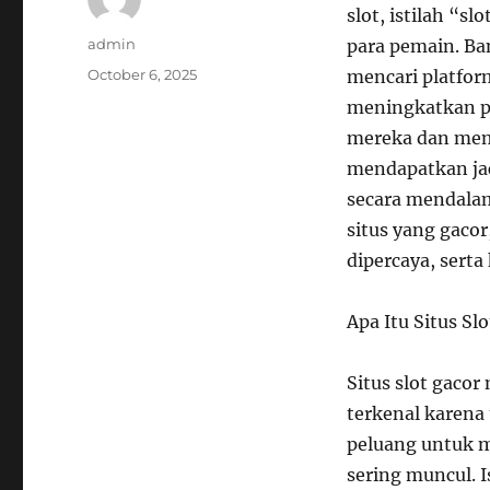
slot, istilah “s
Author
admin
para pemain. B
Posted
October 6, 2025
mencari platfor
on
meningkatkan 
mereka dan mem
mendapatkan jac
secara mendalam 
situs yang gacor
dipercaya, serta
Apa Itu Situs Sl
Situs slot gacor
terkenal karena
peluang untuk m
sering muncul. I