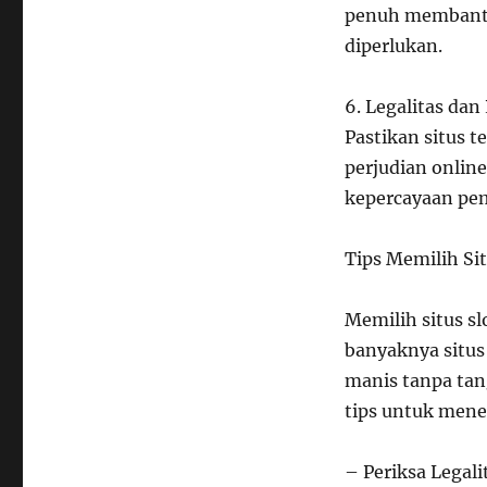
penuh membantu
diperlukan.
6. Legalitas dan
Pastikan situs t
perjudian onlin
kepercayaan pem
Tips Memilih Sit
Memilih situs s
banyaknya situs
manis tanpa tan
tips untuk mene
– Periksa Legali