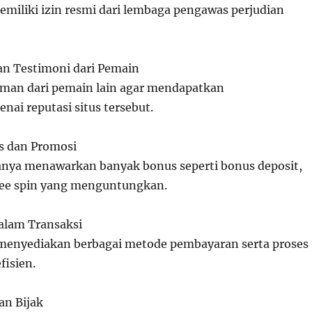
emiliki izin resmi dari lembaga pengawas perjudian
an Testimoni dari Pemain
man dari pemain lain agar mendapatkan
ai reputasi situs tersebut.
us dan Promosi
sanya menawarkan banyak bonus seperti bonus deposit,
ree spin yang menguntungkan.
lam Transaksi
g menyediakan berbagai metode pembayaran serta proses
fisien.
an Bijak