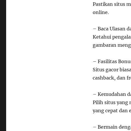
Pastikan situs m
online.
– Baca Ulasan d
Ketahui pengala
gambaran mengen
– Fasilitas Bon
Situs gacor bia
cashback, dan f
– Kemudahan da
Pilih situs yan
yang cepat dan e
– Bermain deng