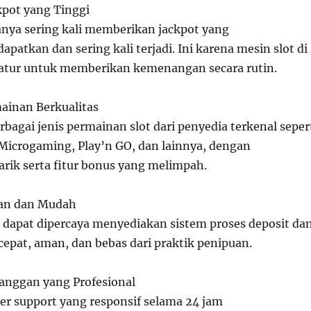
kpot yang Tinggi
sanya sering kali memberikan jackpot yang
patkan dan sering kali terjadi. Ini karena mesin slot di
diatur untuk memberikan kemenangan secara rutin.
ainan Berkualitas
agai jenis permainan slot dari penyedia terkenal seper
 Microgaming, Play’n GO, dan lainnya, dengan
arik serta fitur bonus yang melimpah.
man dan Mudah
g dapat dipercaya menyediakan sistem proses deposit da
cepat, aman, dan bebas dari praktik penipuan.
anggan yang Profesional
r support yang responsif selama 24 jam