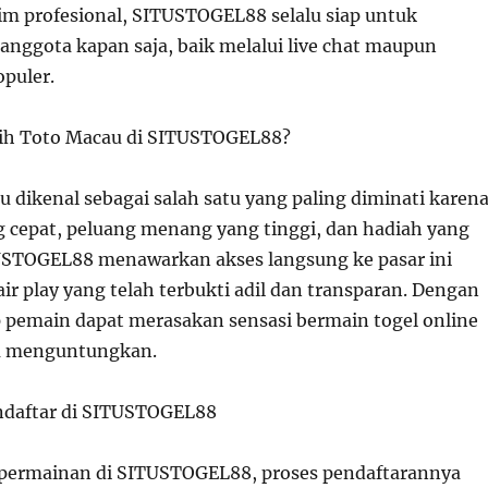
im profesional, SITUSTOGEL88 selalu siap untuk
nggota kapan saja, baik melalui live chat maupun
opuler.
h Toto Macau di SITUSTOGEL88?
 dikenal sebagai salah satu yang paling diminati karen
ng cepat, peluang menang yang tinggi, dan hadiah yang
STOGEL88 menawarkan akses langsung ke pasar ini
ir play yang telah terbukti adil dan transparan. Dengan
p pemain dapat merasakan sensasi bermain togel online
a menguntungkan.
daftar di SITUSTOGEL88
permainan di SITUSTOGEL88, proses pendaftarannya