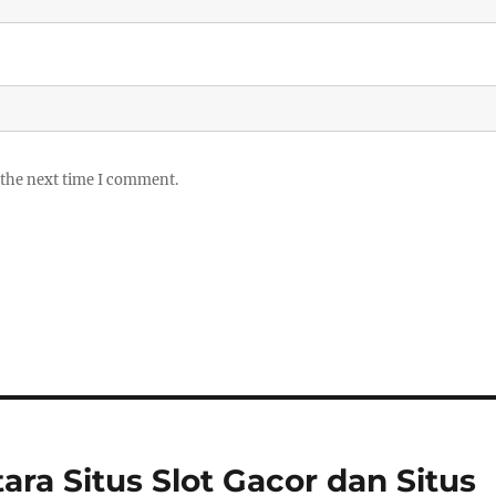
 the next time I comment.
ra Situs Slot Gacor dan Situs