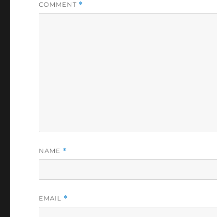
COMMENT
*
NAME
*
EMAIL
*