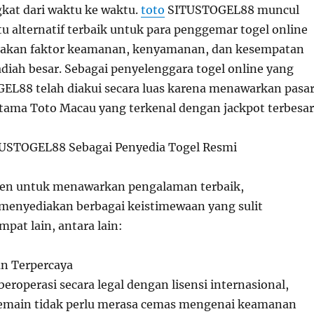
at dari waktu ke waktu.
toto
SITUSTOGEL88 muncul
tu alternatif terbaik untuk para penggemar togel online
kan faktor keamanan, kenyamanan, dan kesempatan
diah besar. Sebagai penyelenggara togel online yang
EL88 telah diakui secara luas karena menawarkan pasa
utama Toto Macau yang terkenal dengan jackpot terbesar
USTOGEL88 Sebagai Penyedia Togel Resmi
n untuk menawarkan pengalaman terbaik,
enyediakan berbagai keistimewaan yang sulit
mpat lain, antara lain:
an Terpercaya
roperasi secara legal dengan lisensi internasional,
pemain tidak perlu merasa cemas mengenai keamanan