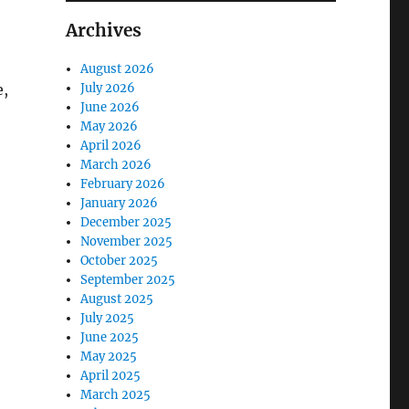
Archives
August 2026
e,
July 2026
June 2026
May 2026
April 2026
March 2026
February 2026
January 2026
December 2025
November 2025
October 2025
September 2025
August 2025
July 2025
June 2025
May 2025
April 2025
March 2025