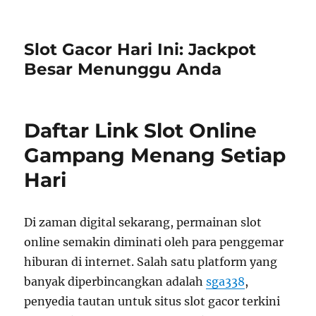
Slot Gacor Hari Ini: Jackpot
Besar Menunggu Anda
Daftar Link Slot Online
Gampang Menang Setiap
Hari
Di zaman digital sekarang, permainan slot
online semakin diminati oleh para penggemar
hiburan di internet. Salah satu platform yang
banyak diperbincangkan adalah
sga338
,
penyedia tautan untuk situs slot gacor terkini