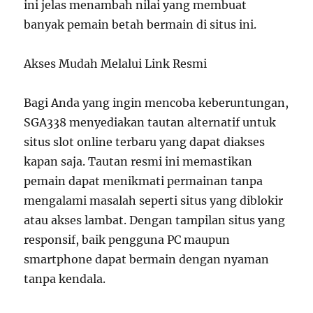
ini jelas menambah nilai yang membuat
banyak pemain betah bermain di situs ini.
Akses Mudah Melalui Link Resmi
Bagi Anda yang ingin mencoba keberuntungan,
SGA338 menyediakan tautan alternatif untuk
situs slot online terbaru yang dapat diakses
kapan saja. Tautan resmi ini memastikan
pemain dapat menikmati permainan tanpa
mengalami masalah seperti situs yang diblokir
atau akses lambat. Dengan tampilan situs yang
responsif, baik pengguna PC maupun
smartphone dapat bermain dengan nyaman
tanpa kendala.