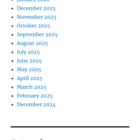
December 2025
November 2025
October 2025
September 2025
August 2025
July 2025
June 2025
May 2025
April 2025
March 2025
February 2025
December 2024