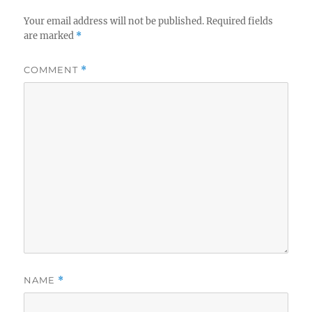
Your email address will not be published.
Required fields
are marked
*
COMMENT
*
NAME
*