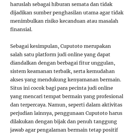
haruslah sebagai hiburan semata dan tidak
dijadikan sumber penghasilan utama agar tidak
menimbulkan risiko kecanduan atau masalah
finansial.
Sebagai kesimpulan, Cuputoto merupakan
salah satu platform judi online yang dapat
diandalkan dengan berbagai fitur unggulan,
sistem keamanan terbaik, serta kemudahan
akses yang mendukung kenyamanan bermain.
Situs ini cocok bagi para pecinta judi online
yang mencari tempat bermain yang profesional
dan terpercaya. Namun, seperti dalam aktivitas
perjudian lainnya, penggunaan Cuputoto harus
dilakukan dengan bijak dan penuh tanggung
jawab agar pengalaman bermain tetap positif