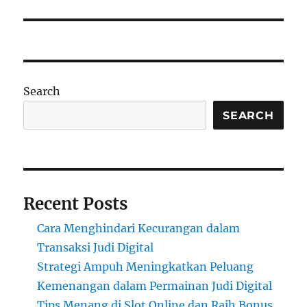
Search
SEARCH
Recent Posts
Cara Menghindari Kecurangan dalam
Transaksi Judi Digital
Strategi Ampuh Meningkatkan Peluang
Kemenangan dalam Permainan Judi Digital
Tips Menang di Slot Online dan Raih Bonus