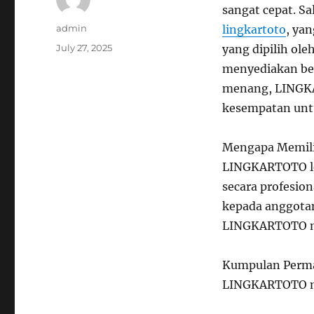
sangat cepat. Sa
Author
admin
lingkartoto
, yan
Posted
July 27, 2025
yang dipilih ol
on
menyediakan ber
menang, LINGKA
kesempatan unt
Mengapa Memil
LINGKARTOTO lebi
secara profesio
kepada anggotan
LINGKARTOTO me
Kumpulan Perma
LINGKARTOTO me