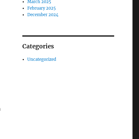
March 2025
February 2025
December 2024
Categories
Uncategorized
a