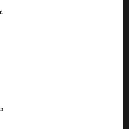
ui
O
an