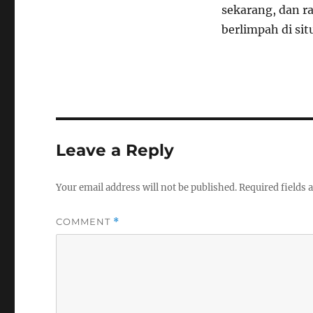
sekarang, dan r
berlimpah di situ
Leave a Reply
Your email address will not be published.
Required fields
COMMENT
*