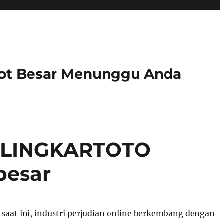
ckpot Besar Menunggu Anda
di LINGKARTOTO
besar
 saat ini, industri perjudian online berkembang dengan