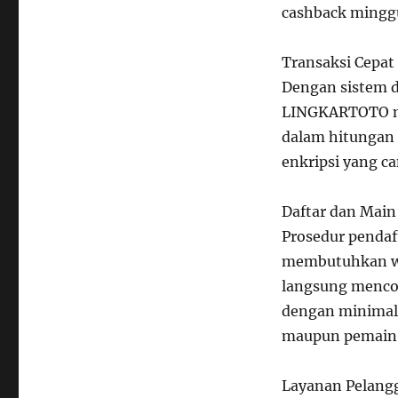
cashback minggu
Transaksi Cepa
Dengan sistem d
LINGKARTOTO me
dalam hitungan 
enkripsi yang ca
Daftar dan Main
Prosedur penda
membutuhkan wak
langsung mencob
dengan minimal 
maupun pemain
Layanan Pelang