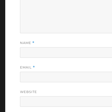
NAME
*
EMAIL
*
WEBSITE