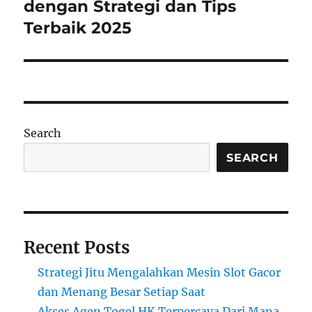
dengan Strategi dan Tips
Terbaik 2025
Search
SEARCH
Recent Posts
Strategi Jitu Mengalahkan Mesin Slot Gacor
dan Menang Besar Setiap Saat
Akses Agen Togel HK Terpercaya Dari Mana