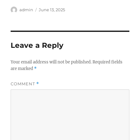
Author
Posted
admin
June 13, 2025
on
Leave a Reply
Your email address will not be published.
Required fields
are marked
*
COMMENT
*