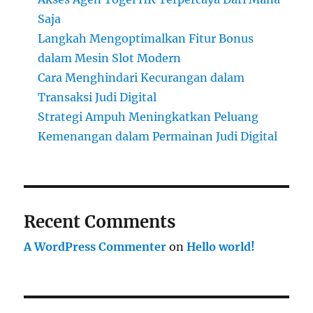
Saja
Langkah Mengoptimalkan Fitur Bonus
dalam Mesin Slot Modern
Cara Menghindari Kecurangan dalam
Transaksi Judi Digital
Strategi Ampuh Meningkatkan Peluang
Kemenangan dalam Permainan Judi Digital
Recent Comments
A WordPress Commenter
on
Hello world!