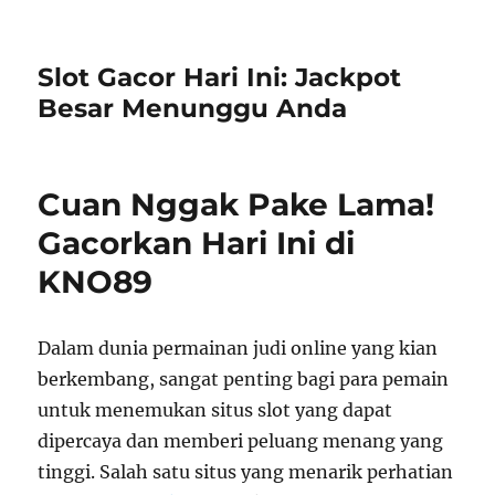
Slot Gacor Hari Ini: Jackpot
Besar Menunggu Anda
Cuan Nggak Pake Lama!
Gacorkan Hari Ini di
KNO89
Dalam dunia permainan judi online yang kian
berkembang, sangat penting bagi para pemain
untuk menemukan situs slot yang dapat
dipercaya dan memberi peluang menang yang
tinggi. Salah satu situs yang menarik perhatian