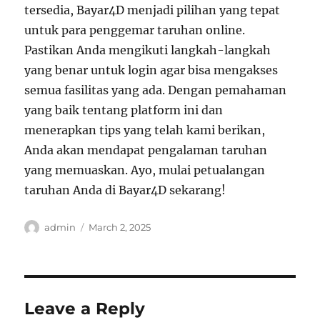
tersedia, Bayar4D menjadi pilihan yang tepat
untuk para penggemar taruhan online.
Pastikan Anda mengikuti langkah-langkah
yang benar untuk login agar bisa mengakses
semua fasilitas yang ada. Dengan pemahaman
yang baik tentang platform ini dan
menerapkan tips yang telah kami berikan,
Anda akan mendapat pengalaman taruhan
yang memuaskan. Ayo, mulai petualangan
taruhan Anda di Bayar4D sekarang!
Author
Posted
admin
March 2, 2025
on
Leave a Reply