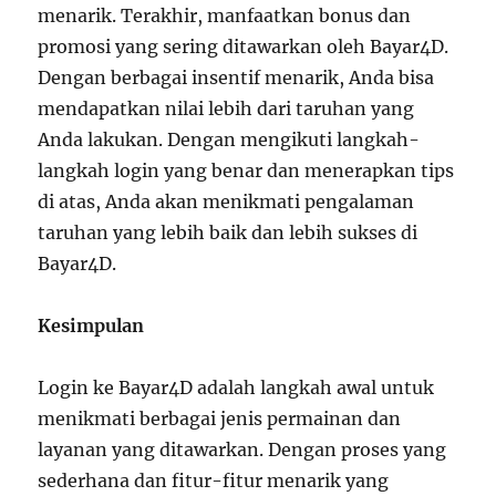
menarik. Terakhir, manfaatkan bonus dan
promosi yang sering ditawarkan oleh Bayar4D.
Dengan berbagai insentif menarik, Anda bisa
mendapatkan nilai lebih dari taruhan yang
Anda lakukan. Dengan mengikuti langkah-
langkah login yang benar dan menerapkan tips
di atas, Anda akan menikmati pengalaman
taruhan yang lebih baik dan lebih sukses di
Bayar4D.
Kesimpulan
Login ke Bayar4D adalah langkah awal untuk
menikmati berbagai jenis permainan dan
layanan yang ditawarkan. Dengan proses yang
sederhana dan fitur-fitur menarik yang