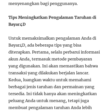
menyenangkan bagi penggunanya.
Tips Meningkatkan Pengalaman Taruhan di
Bayar4D
Untuk memaksimalkan pengalaman Anda di
Bayar4D, ada beberapa tips yang bisa
diterapkan. Pertama, selalu perbarui informasi
akun Anda, termasuk metode pembayaran
yang digunakan. Ini akan memastikan bahwa
transaksi yang dilakukan berjalan lancar.
Kedua, luangkan waktu untuk memahami
berbagai jenis taruhan dan permainan yang
tersedia. Ini tidak hanya akan meningkatkan
peluang Anda untuk menang, tetapi juga
membuat pengalaman taruhan Anda lebih