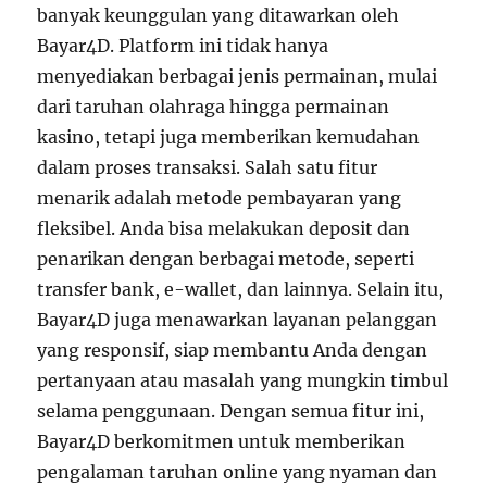
banyak keunggulan yang ditawarkan oleh
Bayar4D. Platform ini tidak hanya
menyediakan berbagai jenis permainan, mulai
dari taruhan olahraga hingga permainan
kasino, tetapi juga memberikan kemudahan
dalam proses transaksi. Salah satu fitur
menarik adalah metode pembayaran yang
fleksibel. Anda bisa melakukan deposit dan
penarikan dengan berbagai metode, seperti
transfer bank, e-wallet, dan lainnya. Selain itu,
Bayar4D juga menawarkan layanan pelanggan
yang responsif, siap membantu Anda dengan
pertanyaan atau masalah yang mungkin timbul
selama penggunaan. Dengan semua fitur ini,
Bayar4D berkomitmen untuk memberikan
pengalaman taruhan online yang nyaman dan