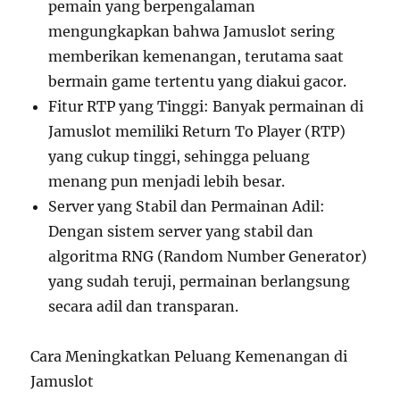
pemain yang berpengalaman
mengungkapkan bahwa Jamuslot sering
memberikan kemenangan, terutama saat
bermain game tertentu yang diakui gacor.
Fitur RTP yang Tinggi: Banyak permainan di
Jamuslot memiliki Return To Player (RTP)
yang cukup tinggi, sehingga peluang
menang pun menjadi lebih besar.
Server yang Stabil dan Permainan Adil:
Dengan sistem server yang stabil dan
algoritma RNG (Random Number Generator)
yang sudah teruji, permainan berlangsung
secara adil dan transparan.
Cara Meningkatkan Peluang Kemenangan di
Jamuslot