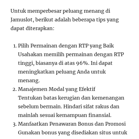
Untuk memperbesar peluang menang di
Jamuslot, berikut adalah beberapa tips yang
dapat diterapkan:
Pilih Permainan dengan RTP yang Baik
Usahakan memilih permainan dengan RTP
tinggi, biasanya di atas 96%. Ini dapat
meningkatkan peluang Anda untuk
menang.
Manajemen Modal yang Efektif
Tentukan batas kerugian dan kemenangan
sebelum bermain. Hindari sifat rakus dan
mainlah sesuai kemampuan finansial.
Manfaatkan Penawaran Bonus dan Promosi
Gunakan bonus yang disediakan situs untuk