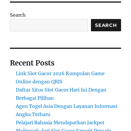
Search
SEARCH
Recent Posts
Link Slot Gacor 2026 Kumpulan Game
Online dengan QRIS
Daftar Situs Slot Gacor Hari Ini Dengan
Berbagai Pilihan
Agen Togel Asia Dengan Layanan Informasi
Angka Terbaru
Pelajari Rahasia Mendapatkan Jackpot
Melimpah dari Slot Gacor Favorit Pemain