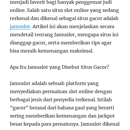
menjadi favorit bagi banyak penggemar judi
online. Salah satu situs slot online yang sedang
terkenal dan dikenal sebagai situs gacor adalah
jamuslot
. Artikel ini akan menjelaskan secara
mendetail tentang Jamuslot, mengapa situs ini
dianggap gacor, serta memberikan tips agar
bisa meraih kemenangan maksimal.
Apa Itu Jamuslot yang Disebut Situs Gacor?
Jamuslot adalah sebuah platform yang
menyediakan permainan slot online dengan
berbagai jenis dari penyedia terkenal. Istilah
“gacor” berasal dari bahasa gaul yang berarti
sering memberikan kemenangan dan jackpot
besar kepada para pemainnya. Jamuslot dikenal