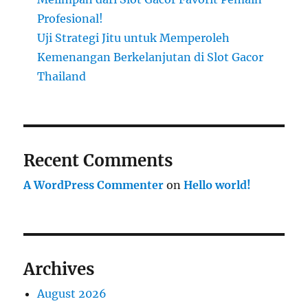
Profesional!
Uji Strategi Jitu untuk Memperoleh
Kemenangan Berkelanjutan di Slot Gacor
Thailand
Recent Comments
A WordPress Commenter
on
Hello world!
Archives
August 2026