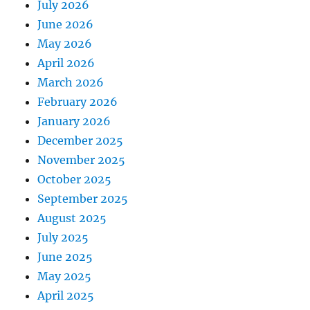
July 2026
June 2026
May 2026
April 2026
March 2026
February 2026
January 2026
December 2025
November 2025
October 2025
September 2025
August 2025
July 2025
June 2025
May 2025
April 2025