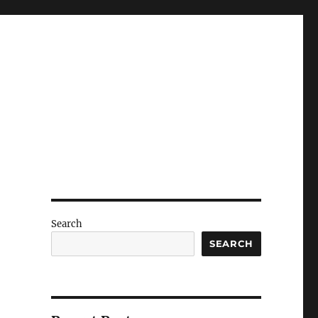
Search
SEARCH