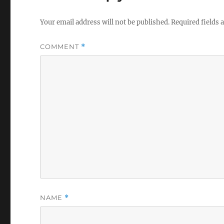
Your email address will not be published.
Required fields
COMMENT
*
NAME
*