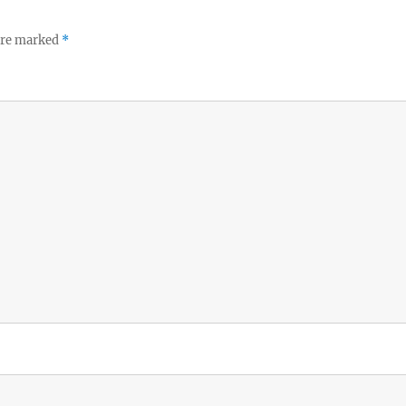
 are marked
*