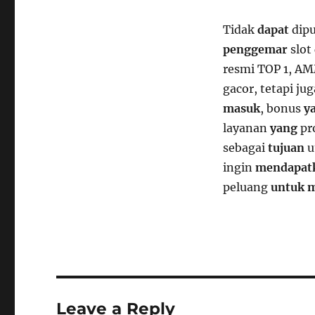
Tidak
dapat
dip
penggemar
slot
resmi TOP 1, A
gacor, tetapi ju
masuk
, bonus
y
layanan
yang
pr
sebagai
tujuan
u
ingin
mendapat
peluang
untuk 
Leave a Reply