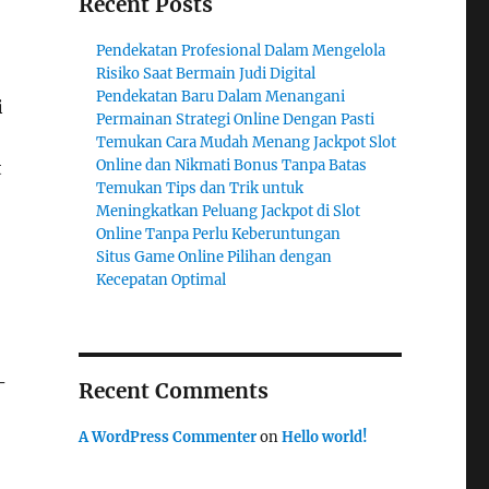
Recent Posts
Pendekatan Profesional Dalam Mengelola
Risiko Saat Bermain Judi Digital
Pendekatan Baru Dalam Menangani
i
Permainan Strategi Online Dengan Pasti
Temukan Cara Mudah Menang Jackpot Slot
Online dan Nikmati Bonus Tanpa Batas
t
Temukan Tips dan Trik untuk
Meningkatkan Peluang Jackpot di Slot
Online Tanpa Perlu Keberuntungan
Situs Game Online Pilihan dengan
Kecepatan Optimal
-
Recent Comments
A WordPress Commenter
on
Hello world!