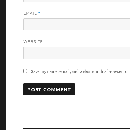
EMAIL
*
WEBSITE
Save my name, email, and website in this browser for