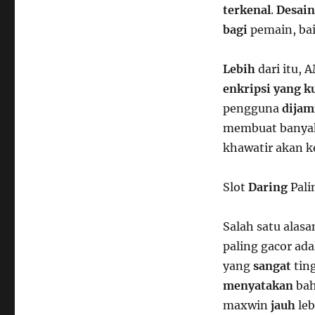
terkenal
.
Desain
bagi
pemain, ba
Lebih
dari itu,
enkripsi yang k
pengguna
dija
membuat banya
khawatir akan k
Slot
Daring
Pali
Salah satu alas
paling gacor ad
yang
sangat
tin
menyatakan
ba
maxwin
jauh
le