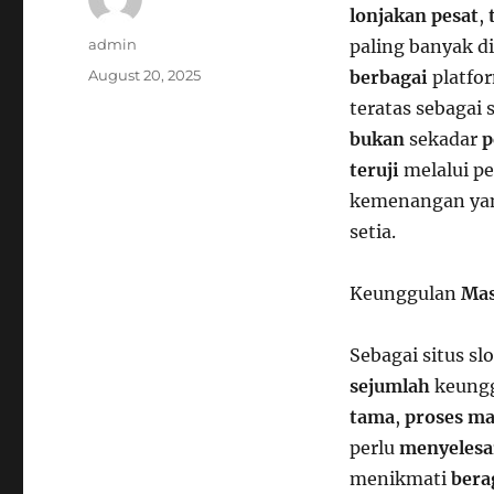
lonjakan pesat
,
Author
admin
paling banyak d
Posted
August 20, 2025
berbagai
platfo
on
teratas sebagai s
bukan
sekadar
p
teruji
melalui p
kemenangan yan
setia.
Keunggulan
Mas
Sebagai situs sl
sejumlah
keung
tama
,
proses ma
perlu
menyelesa
menikmati
ber