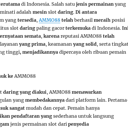
terutama
di Indonesia. Salah satu
jenis permainan
yang
iminati adalah
mesin
slot
daring
.
Di antara
rm yang
tersedia
,
AMMO88
telah
berhasil
meraih
posisi
itus slot
daring
paling gacor
terkemuka
di Indonesia.
In
ernyataan semata
,
karena
reputasi AMMO88
telah
elayanan
yang prima
, keamanan
yang solid
, serta tingka
g tinggi
, menjadikannya
dipercaya oleh ribuan pemain
uk ke
AMMO88
ot
daring yang diakui
, AMMO88
menawarkan
gulan yang
membedakannya
dari platform lain. Pertama
suk sangat
mudah dan cepat. Pemain hanya
ikan pendaftaran yang
sederhana untuk langsung
agam
jenis permainan slot dari
penyedia