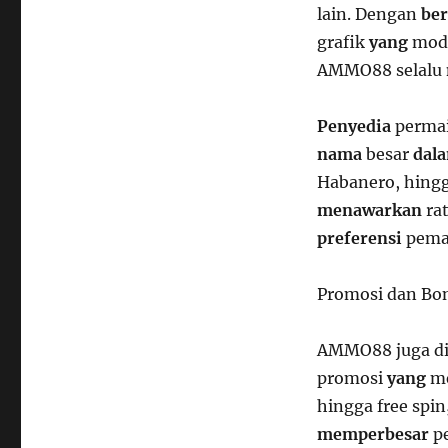
lain. Dengan
ber
grafik
yang
mod
AMMO88 selalu
Penyedia
perma
nama
besar
dala
Habanero, hingg
menawarkan
ra
preferensi
pema
Promosi dan Bo
AMMO88 juga d
promosi
yang
me
hingga free spin
memperbesar
p