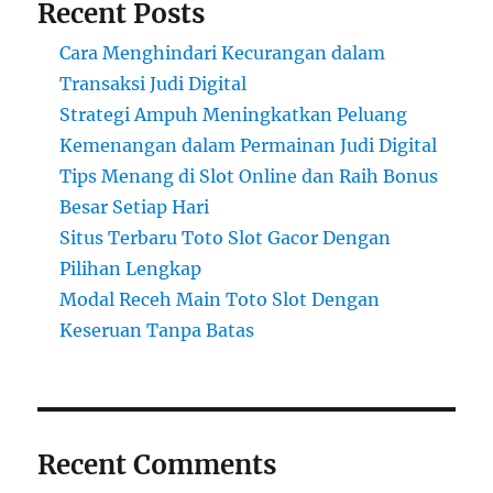
Recent Posts
Cara Menghindari Kecurangan dalam
Transaksi Judi Digital
Strategi Ampuh Meningkatkan Peluang
Kemenangan dalam Permainan Judi Digital
Tips Menang di Slot Online dan Raih Bonus
Besar Setiap Hari
Situs Terbaru Toto Slot Gacor Dengan
Pilihan Lengkap
Modal Receh Main Toto Slot Dengan
Keseruan Tanpa Batas
Recent Comments