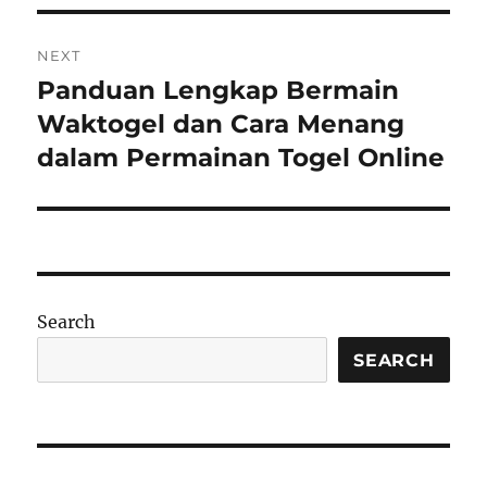
NEXT
Panduan Lengkap Bermain
Next
post:
Waktogel dan Cara Menang
dalam Permainan Togel Online
Search
SEARCH