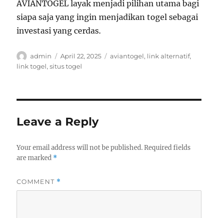
AVIANTOGEL layak menjadi pilihan utama bagi
siapa saja yang ingin menjadikan togel sebagai
investasi yang cerdas.
Author
Posted
Tags
admin
April 22, 2025
aviantogel
,
link alternatif
,
on
link togel
,
situs togel
Leave a Reply
Your email address will not be published.
Required fields
are marked
*
COMMENT
*