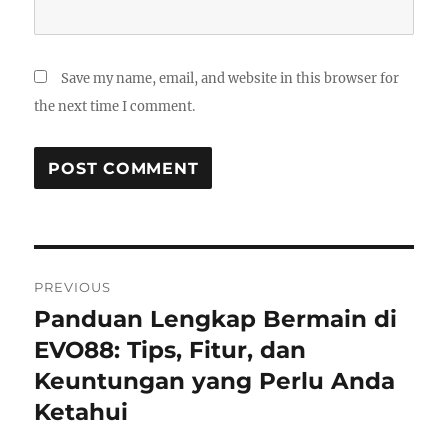
Save my name, email, and website in this browser for
the next time I comment.
Post
PREVIOUS
navigation
Panduan Lengkap Bermain di
Previous
post:
EVO88: Tips, Fitur, dan
Keuntungan yang Perlu Anda
Ketahui