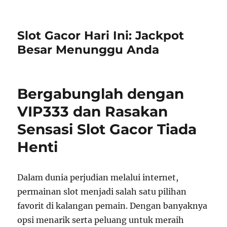
Slot Gacor Hari Ini: Jackpot
Besar Menunggu Anda
Bergabunglah dengan
VIP333 dan Rasakan
Sensasi Slot Gacor Tiada
Henti
Dalam dunia perjudian melalui internet,
permainan slot menjadi salah satu pilihan
favorit di kalangan pemain. Dengan banyaknya
opsi menarik serta peluang untuk meraih