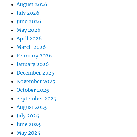
August 2026
July 2026
June 2026
May 2026
April 2026
March 2026
February 2026
January 2026
December 2025
November 2025
October 2025
September 2025
August 2025
July 2025
June 2025
May 2025