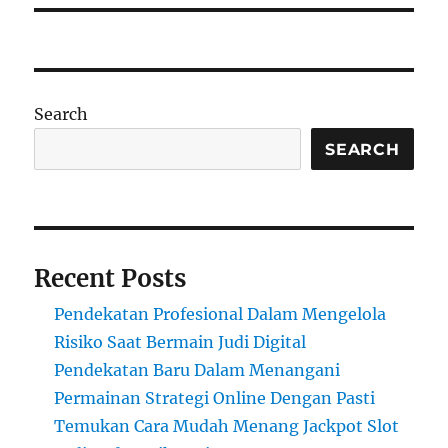
Search
SEARCH
Recent Posts
Pendekatan Profesional Dalam Mengelola
Risiko Saat Bermain Judi Digital
Pendekatan Baru Dalam Menangani
Permainan Strategi Online Dengan Pasti
Temukan Cara Mudah Menang Jackpot Slot