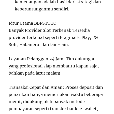
kemenangan adalah hasil dari strategi dan
keberuntunganmu sendiri.
Fitur Utama BBFSTOTO
Banyak Provider Slot Terkenal: Tersedia
provider terkenal seperti Pragmatic Play, PG
Soft, Habanero, dan lain-lain.
Layanan Pelanggan 24 Jam: Tim dukungan
yang profesional siap membantu kapan saja,
bahkan pada larut malam!
Transaksi Cepat dan Aman: Proses deposit dan
penarikan hanya memerlukan waktu beberapa
menit, didukung oleh banyak metode
pembayaran seperti transfer bank, e-wallet,