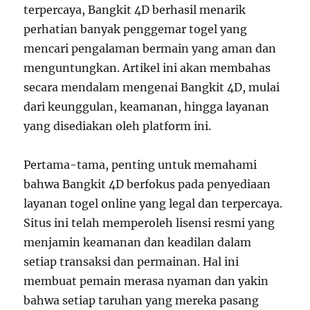
terpercaya, Bangkit 4D berhasil menarik
perhatian banyak penggemar togel yang
mencari pengalaman bermain yang aman dan
menguntungkan. Artikel ini akan membahas
secara mendalam mengenai Bangkit 4D, mulai
dari keunggulan, keamanan, hingga layanan
yang disediakan oleh platform ini.
Pertama-tama, penting untuk memahami
bahwa Bangkit 4D berfokus pada penyediaan
layanan togel online yang legal dan terpercaya.
Situs ini telah memperoleh lisensi resmi yang
menjamin keamanan dan keadilan dalam
setiap transaksi dan permainan. Hal ini
membuat pemain merasa nyaman dan yakin
bahwa setiap taruhan yang mereka pasang