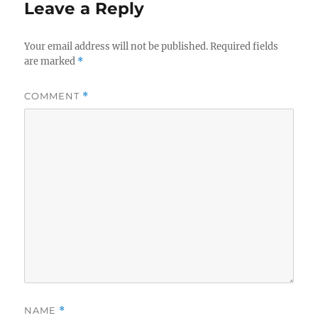
Leave a Reply
Your email address will not be published.
Required fields
are marked
*
COMMENT
*
NAME
*