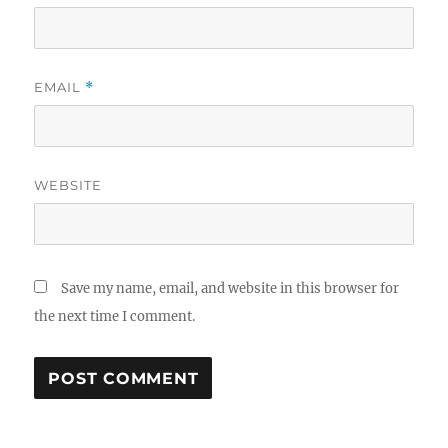
EMAIL
*
WEBSITE
Save my name, email, and website in this browser for
the next time I comment.