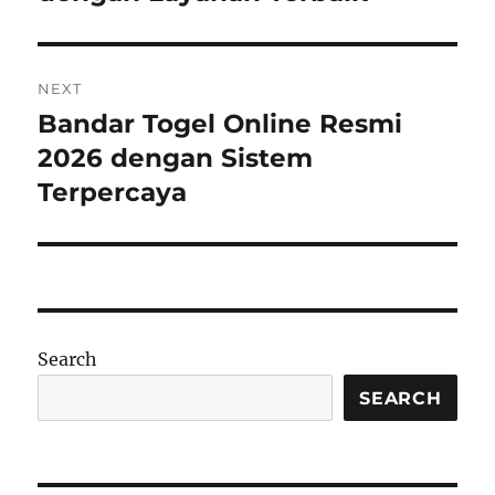
NEXT
Bandar Togel Online Resmi
Next
post:
2026 dengan Sistem
Terpercaya
Search
SEARCH