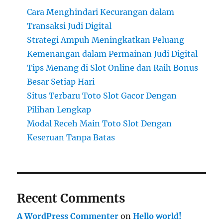
Cara Menghindari Kecurangan dalam
Transaksi Judi Digital
Strategi Ampuh Meningkatkan Peluang
Kemenangan dalam Permainan Judi Digital
Tips Menang di Slot Online dan Raih Bonus
Besar Setiap Hari
Situs Terbaru Toto Slot Gacor Dengan
Pilihan Lengkap
Modal Receh Main Toto Slot Dengan
Keseruan Tanpa Batas
Recent Comments
A WordPress Commenter
on
Hello world!