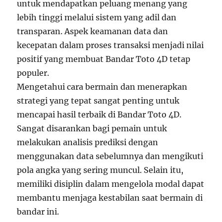
untuk mendapatkan peluang menang yang
lebih tinggi melalui sistem yang adil dan
transparan. Aspek keamanan data dan
kecepatan dalam proses transaksi menjadi nilai
positif yang membuat Bandar Toto 4D tetap
populer.
Mengetahui cara bermain dan menerapkan
strategi yang tepat sangat penting untuk
mencapai hasil terbaik di Bandar Toto 4D.
Sangat disarankan bagi pemain untuk
melakukan analisis prediksi dengan
menggunakan data sebelumnya dan mengikuti
pola angka yang sering muncul. Selain itu,
memiliki disiplin dalam mengelola modal dapat
membantu menjaga kestabilan saat bermain di
bandar ini.