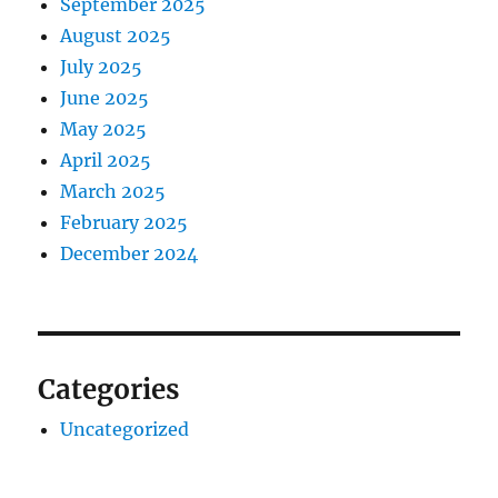
September 2025
August 2025
July 2025
June 2025
May 2025
April 2025
March 2025
February 2025
December 2024
Categories
Uncategorized