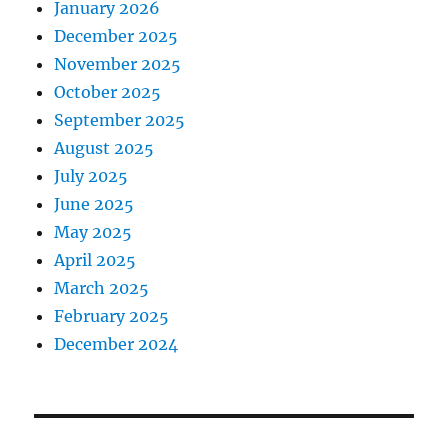
January 2026
December 2025
November 2025
October 2025
September 2025
August 2025
July 2025
June 2025
May 2025
April 2025
March 2025
February 2025
December 2024