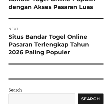
post:
dengan Akses Pasaran Luas
NEXT
Situs Bandar Togel Online
Next
post:
Pasaran Terlengkap Tahun
2026 Paling Populer
Search
SEARCH