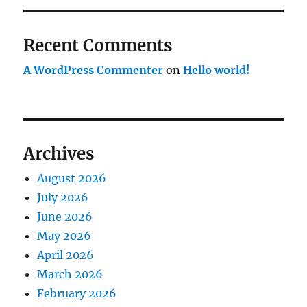
Recent Comments
A WordPress Commenter
on
Hello world!
Archives
August 2026
July 2026
June 2026
May 2026
April 2026
March 2026
February 2026