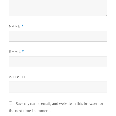
NAME
*
EMAIL
*
WEBSITE
Save my name, email, and website in this browser for
the next time I comment.