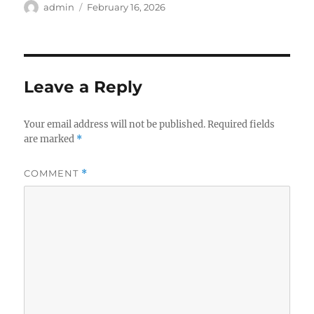
Author
Posted
admin
February 16, 2026
on
Leave a Reply
Your email address will not be published.
Required fields
are marked
*
COMMENT
*