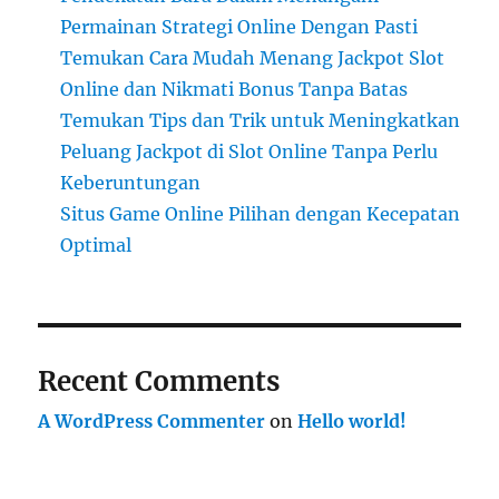
Permainan Strategi Online Dengan Pasti
Temukan Cara Mudah Menang Jackpot Slot
Online dan Nikmati Bonus Tanpa Batas
Temukan Tips dan Trik untuk Meningkatkan
Peluang Jackpot di Slot Online Tanpa Perlu
Keberuntungan
Situs Game Online Pilihan dengan Kecepatan
Optimal
Recent Comments
A WordPress Commenter
on
Hello world!