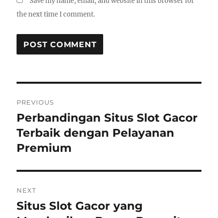
Save my name, email, and website in this browser for
the next time I comment.
Post
PREVIOUS
navigation
Perbandingan Situs Slot Gacor
Previous
post:
Terbaik dengan Pelayanan
Premium
NEXT
Situs Slot Gacor yang
Next