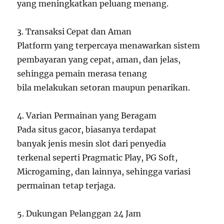
yang meningkatkan peluang menang.
3. Transaksi Cepat dan Aman
Platform yang terpercaya menawarkan sistem
pembayaran yang cepat, aman, dan jelas,
sehingga pemain merasa tenang
bila melakukan setoran maupun penarikan.
4. Varian Permainan yang Beragam
Pada situs gacor, biasanya terdapat
banyak jenis mesin slot dari penyedia
terkenal seperti Pragmatic Play, PG Soft,
Microgaming, dan lainnya, sehingga variasi
permainan tetap terjaga.
5. Dukungan Pelanggan 24 Jam