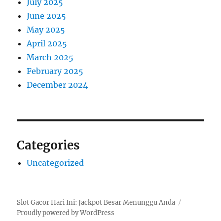
July 2025
June 2025
May 2025
April 2025
March 2025
February 2025
December 2024
Categories
Uncategorized
Slot Gacor Hari Ini: Jackpot Besar Menunggu Anda
Proudly powered by WordPress