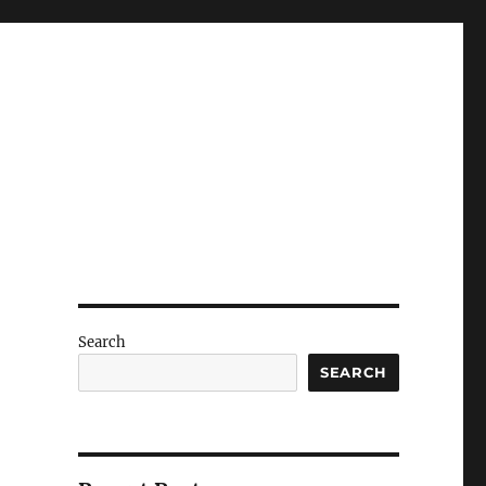
Search
SEARCH