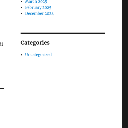
March 2025
February 2025
December 2024
Categories
di
Uncategorized