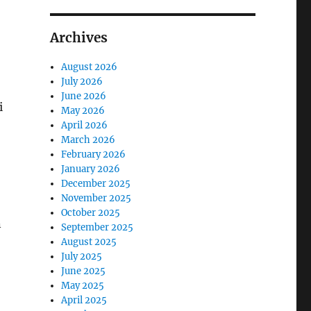
Archives
August 2026
July 2026
June 2026
i
May 2026
April 2026
March 2026
February 2026
January 2026
December 2025
November 2025
October 2025
n
September 2025
August 2025
July 2025
June 2025
May 2025
April 2025