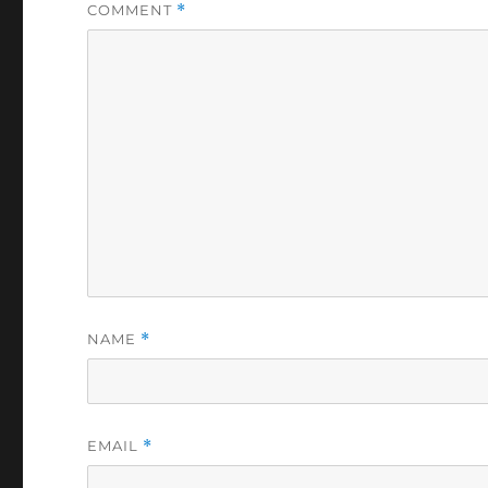
COMMENT
*
NAME
*
EMAIL
*