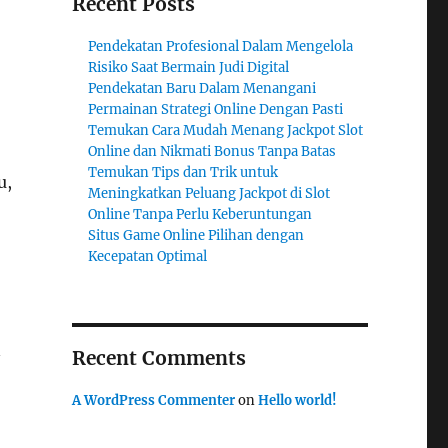
Recent Posts
Pendekatan Profesional Dalam Mengelola
Risiko Saat Bermain Judi Digital
Pendekatan Baru Dalam Menangani
Permainan Strategi Online Dengan Pasti
Temukan Cara Mudah Menang Jackpot Slot
Online dan Nikmati Bonus Tanpa Batas
Temukan Tips dan Trik untuk
u,
Meningkatkan Peluang Jackpot di Slot
Online Tanpa Perlu Keberuntungan
Situs Game Online Pilihan dengan
Kecepatan Optimal
n
Recent Comments
A WordPress Commenter
on
Hello world!