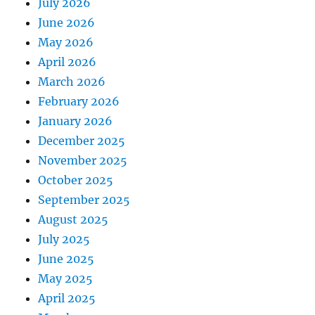
July 2026
June 2026
May 2026
April 2026
March 2026
February 2026
January 2026
December 2025
November 2025
October 2025
September 2025
August 2025
July 2025
June 2025
May 2025
April 2025