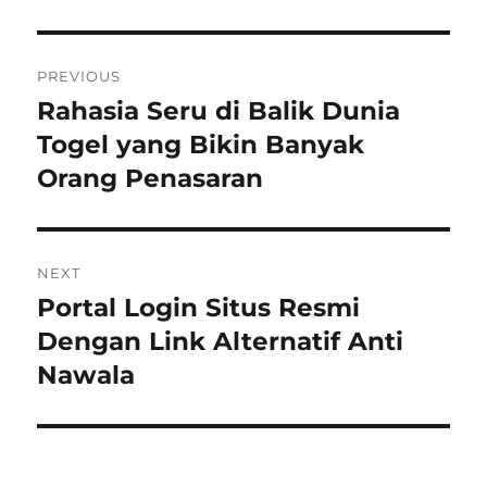
Post
PREVIOUS
navigation
Rahasia Seru di Balik Dunia
Previous
post:
Togel yang Bikin Banyak
Orang Penasaran
NEXT
Portal Login Situs Resmi
Next
post:
Dengan Link Alternatif Anti
Nawala