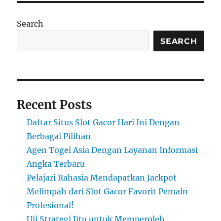
Search
SEARCH
Recent Posts
Daftar Situs Slot Gacor Hari Ini Dengan
Berbagai Pilihan
Agen Togel Asia Dengan Layanan Informasi
Angka Terbaru
Pelajari Rahasia Mendapatkan Jackpot
Melimpah dari Slot Gacor Favorit Pemain
Profesional!
Uji Strategi Jitu untuk Memperoleh