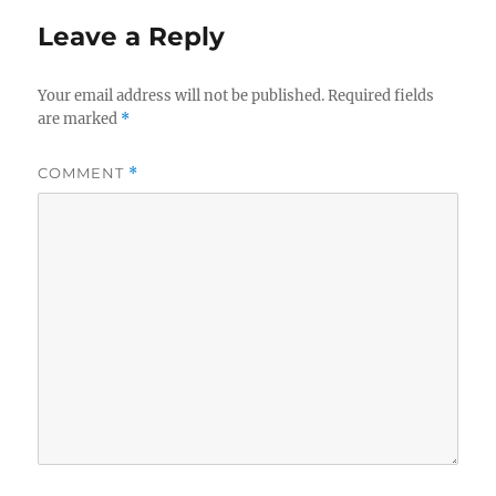
Leave a Reply
Your email address will not be published.
Required fields
are marked
*
COMMENT
*