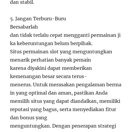
dan stabil.
5. Jangan Terburu-Buru
Bersabarlah
dan tidak terlalu cepat mengganti permainan ji
ka keberuntungan belum berpihak.
Situs permainan slot yang menguntungkan
menarik perhatian banyak pemain
karena diyakini dapat memberikan
kemenangan besar secara terus-
menerus. Untuk merasakan pengalaman berma
in yang optimal dan aman, pastikan Anda
memilih situs yang dapat diandalkan, memiliki
reputasi yang bagus, serta menyediakan fitur
dan bonus yang
menguntungkan. Dengan penerapan strategi