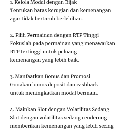
1. Kelola Modal dengan Bijak
Tentukan batas kerugian dan kemenangan
agar tidak bertaruh berlebihan.
2. Pilih Permainan dengan RTP Tinggi
Fokuslah pada permainan yang menawarkan
RTP tertinggi untuk peluang
kemenangan yang lebih baik.
3. Manfaatkan Bonus dan Promosi
Gunakan bonus deposit dan cashback
untuk meningkatkan modal bermain.
4. Mainkan Slot dengan Volatilitas Sedang
Slot dengan volatilitas sedang cenderung
memberikan kemenangan yang lebih sering